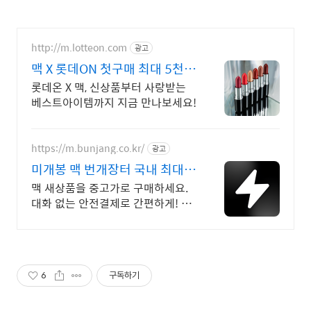
http://m.lotteon.com
광고
맥 X 롯데ON 첫구매 최대 5천원
혜택!
롯데온 X 맥, 신상품부터 사랑받는
베스트아이템까지 지금 만나보세요!
https://m.bunjang.co.kr/
광고
미개봉 맥 번개장터 국내 최대
브랜드 중고거래
맥 새상품을 중고가로 구매하세요.
대화 없는 안전결제로 간편하게! 전
국 각지에서 올라오는 전국구 최다
상품 매일 10만 개 이상의 신규 상
품 업로드
6
구독하기