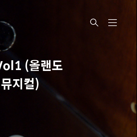
메
뉴
ol1 (올랜도
 뮤지컬)