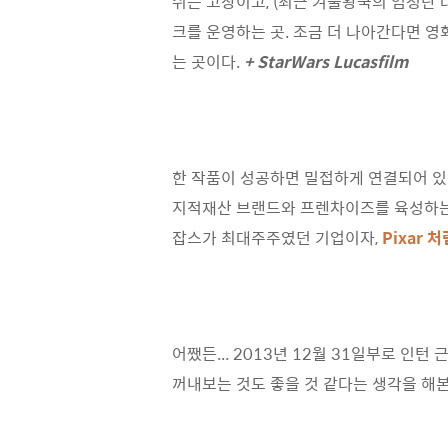
쉬는 고장이고, (최근 겨울왕국의 엄청난 대흥
크를 운영하는 곳. 조금 더 나아간다면 영
는 곳이다.
+ StarWars Lucasfilm
한 작품이 성공하면 밀접하게 연결되어 있는
지적재산 브랜드와 프렌차이즈를 육성하는데
잡스가 최대주주였던 기업이자,
Pixar
어쨌든... 2013년 12월 31일부로 인
꺼내보는 것도 좋을 것 같다는 생각을 해