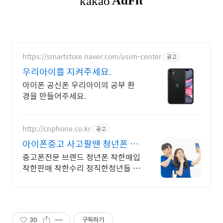
https://smartstore.naver.com/usim-center
광고
우리아이를 지켜주세요.
아이폰 공신폰 우리아이의 공부 환
경을 만들어주세요.
http://cnphone.co.kr
광고
아이폰중고 사고팔땐 청년폰 대
한민국 대표 중고폰
중고폰전문 브랜드 청년폰 착한매입
착한판매 착한수리 정직한청년들 아
이폰중고
30
구독하기