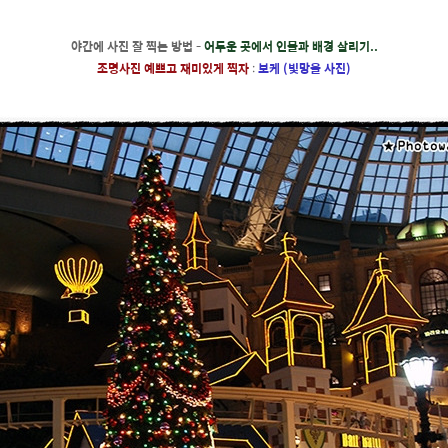
야간에 사진 잘 찍는 방법
-
어두운 곳에서 인물과 배경 살리기..
조명사진 예쁘고 재미있게 찍자
:
보케 (빛망울 사진)