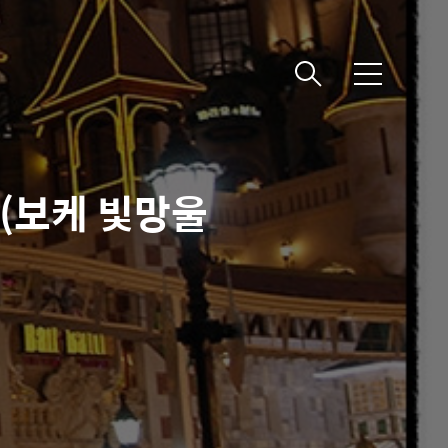
메
뉴
 (보케 빛망울