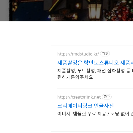
https://rmdstudio.kr/
광고
제품촬영은 락만도스튜디오 제품
제품촬영, 푸드촬영, 패션 잡화촬영 
편하게문의주세요
https://creatorlink.net
광고
크리에이터링크 인물사진
이미지, 템플릿 무료 제공 / 코딩 없