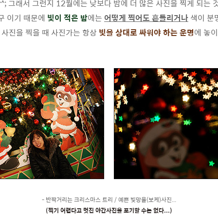
^; 그래서 그런지 12월에는 낮보다 밤에 더 많은 사진을 찍게 되는
도구 이기 때문에
빛이 적은 밤
에는
어떻게 찍어도 흔들리거나
색이 분
 사진을 찍을 때 사진가는 항상
빛을 상대로 싸워야 하는 운명
에 놓이
- 반짝거리는 크리스마스 트리 / 예쁜 빛망울(보케)사진...
(찍기 어렵다고 멋진 야간사진을 포기할 수는 없다...)