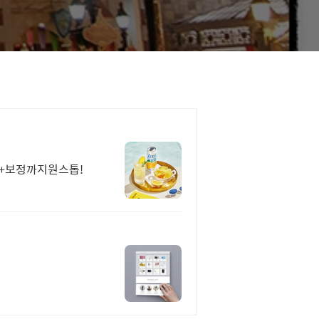
영+보정까지원스톱!