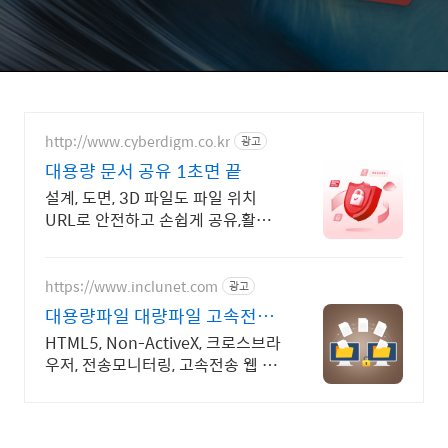
http://www.cyberdigm.co.kr
광고
대용량 문서 공유 1초면 끝
설계, 도면, 3D 파일도 파일 위치
URL로 안전하고 손쉽게 공유,활용
하세요.
https://www.inclunet.com
광고
대용량파일 대량파일 고속전송
TeraTransfer
HTML5, Non-ActiveX, 크로스브라
우저, 전송모니터링, 고속전송 웹 표
준(HTML5)기반 대용량 파일 전송
솔루션