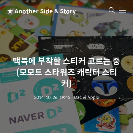
★ Another Side & Story
메
뉴
맥북에 부착할 스티커 고르는 중
(모모트 스타워즈 캐릭터 스티
커)
2014. 10. 26. 19:45
ㆍ
Mac 🍎 Apple