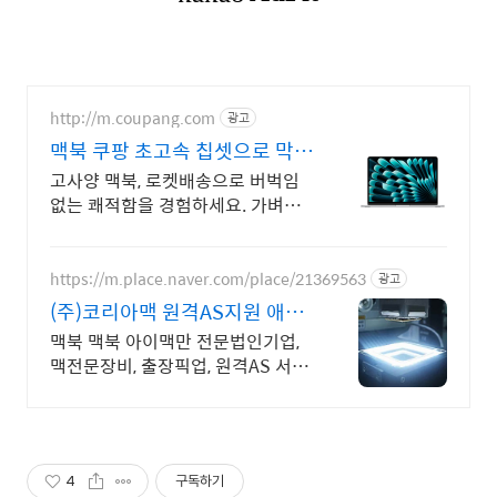
http://m.coupang.com
광고
맥북 쿠팡 초고속 칩셋으로 막힘
없이
고사양 맥북, 로켓배송으로 버벅임
없는 쾌적함을 경험하세요. 가벼운
노트북, 어디든 함께! 와우회원 무제
한 무료배송으로 편리하게.
https://m.place.naver.com/place/21369563
광고
(주)코리아맥 원격AS지원 애플
정식자격보유 신속출장점검
맥북 맥북 아이맥만 전문법인기업,
맥전문장비, 출장픽업, 원격AS 서울,
경기, 인천 일부지역 당일 출장, 픽업
전문엔지니어 대기
4
구독하기