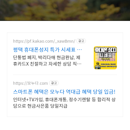
https://pf.kakao.com/_xawBmn/
광고
평택 휴대폰성지 특가 시세표 가
격비교 꼭 해보세요
단통법 폐지, 박리다매 현금완납, 제
휴카드X 친절하고 자세한 상담 직폰
평택점 휴대폰성지 시세표 매일확인
가능
https://모누다.com
광고
스마트폰 혜택은 모누다 역대급 혜택 당일 입금!
인터넷+TV가입, 휴대폰개통, 정수기렌탈 등 합리적 상
담으로 현금사은품 당일지급