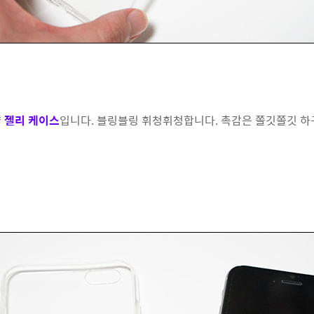
냥
젤리 케이스
입니다. 블링블링 휘청휘청합니다. 촉감은 쫄깃쫄깃 하