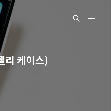
메
뉴
젤리 케이스)