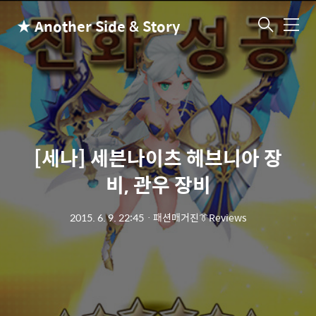
★ Another Side & Story
메
뉴
[세나] 세븐나이츠 헤브니아 장
비, 관우 장비
2015. 6. 9. 22:45
ㆍ
패션매거진👔Reviews