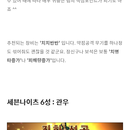
수 있어 때에 따라 매우 귀중한 팀의 핵심포인트가 되기도 하
죠 ^^
추천되는 장비는
'치치반반'
입니다. 약점공격 무기를 하나정
도 섞어줘도 괜찮을 것 같군요. 장신구나 보석은 보통
'치명
타증가'
나
'피해량증가'
입니다.
세븐나이츠 6성 : 관우