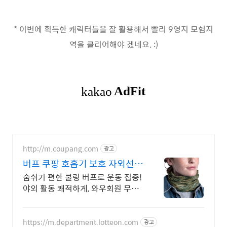
* 이번에 획득한 캐릭터들을 잘 활용해서 빨리 9영지 모험지
역을 클리어해야 겠네요. :)
http://m.coupang.com
광고
버프 쿠팡 호흡기 보호 자외선
차단
숨쉬기 편한 쿨링 버프로 운동 집중!
야외 활동 쾌적하게, 와우회원 무료
배송 강렬한 햇살과 땀 걱정 끝, 피부
를 보호하며 시원하게, 30일 무료반
품
https://m.department.lotteon.com
광고