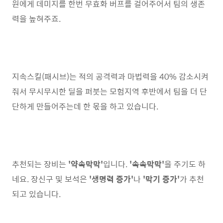
원에게 데미지를 한번 무효화 버프를 걸어주어서 팀의 생존
력을 높혀주죠.
지속스킬(패시브)는 적의 공격력과 마법력을 40% 감소시켜
줘서 무시무시한 딜을 퍼붓는 모험지역 후반에서 팀을 더 단
단하게 만들어주는데 한 몫을 하고 있습니다.
추천되는 장비는
'약속막막'
입니다.
'속속막막'
을 주기도 하
네요. 장신구 및 보석은
'생명력 증가'
나
'막기 증가'
가 추천
되고 있습니다.