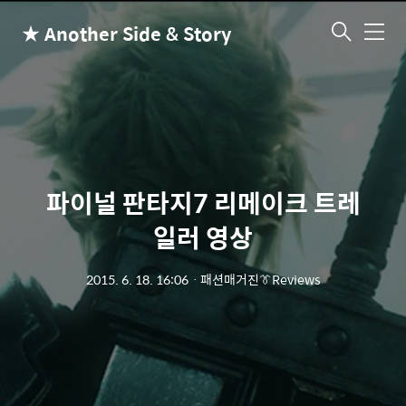
★ Another Side & Story
메
뉴
파이널 판타지7 리메이크 트레
일러 영상
2015. 6. 18. 16:06
ㆍ
패션매거진👔Reviews