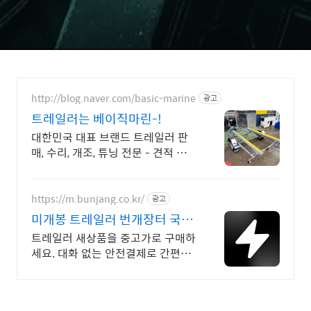
http://blog.naver.com/basic-marine
광고
트레일러는 베이직마린-!
대한민국 대표 브랜드 트레일러 판
매, 수리, 개조, 튜닝 전문 - 견적 문
의
https://m.bunjang.co.kr/
광고
미개봉 트레일러 번개장터 국내
최대 브랜드 중고거래
트레일러 새상품을 중고가로 구매하
세요. 대화 없는 안전결제로 간편하
게! 전국 각지에서 올라오는 전국구
최다 상품 매일 10만 개 이상의 신
규 상품 업로드