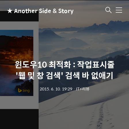
★ Another Side & Story
메
뉴
윈도우10 최적화 : 작업표시줄
'웹 및 창 검색' 검색 바 없애기
2015. 6. 10. 19:29
ㆍ
IT⚡리뷰