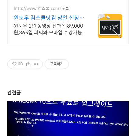
http://www.컴스쿨.com
광고
윈도우 컴스쿨닷컴 당일 신청&
결제시 기프티콘!
윈도우 1년 동영상 전과목 89,000
원,365일 피씨와 모바일 수강가능.
28
구독하기
관련글