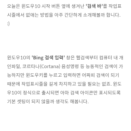
오늘은 윈도우10 시작 버튼 옆에 생겨난
'검색 바'
를 작업표
시줄에서 없애는 방법을 아주 간단하게 소개해볼까 합니다.
:)
윈도우10의
'Bing 검색 입력'
창은 웹검색부터 컴퓨터 내 개
인파일, 코르타나(Cortana) 음성명령 등 능동적인 검색이 가
능하지만 윈도우키를 누르고 입력하면 어짜피 검색이 되기
때문에 작업표시줄을 길게 차지하고 있을 필요는 없죠. 윈도
우10이 정식으로 출시되면 아마 검색 아이콘만 표시되도록
기본 셋팅이 되지 않을까 생각도 해봅니다.