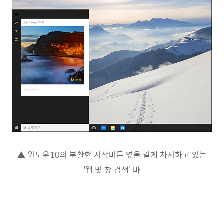
▲ 윈도우10의 부활한 시작버튼 옆을 길게 차지하고 있는
'웹 및 창 검색' 바