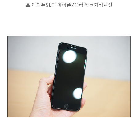
▲ 아이폰SE와 아이폰7플러스 크기비교샷