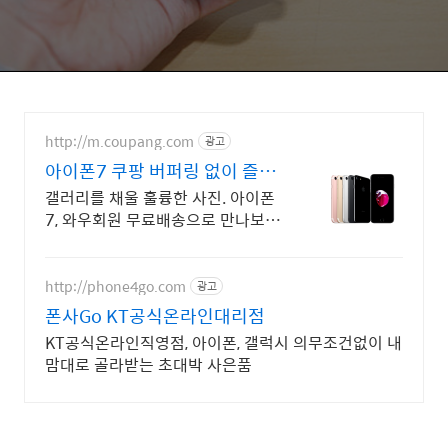
http://m.coupang.com
광고
아이폰7 쿠팡 버퍼링 없이 즐겨
요
갤러리를 채울 훌륭한 사진. 아이폰
7, 와우회원 무료배송으로 만나보세
요. 흔하지 않은 특별한 디자인! 지
금 쿠팡에서 다양한 휴대폰 모델을
만나보세요.
http://phone4go.com
광고
폰사Go KT공식온라인대리점
KT공식온라인직영점, 아이폰, 갤럭시 의무조건없이 내
맘대로 골라받는 초대박 사은품