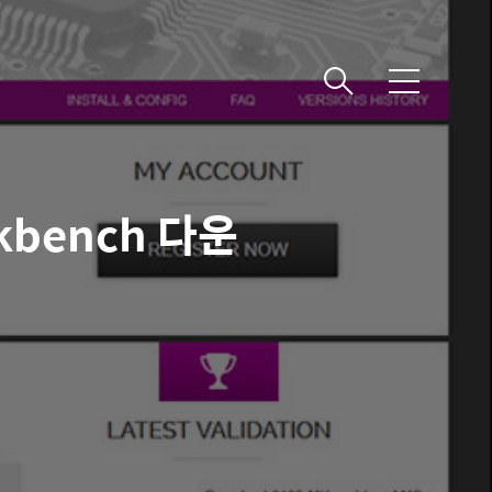
메
뉴
kbench 다운