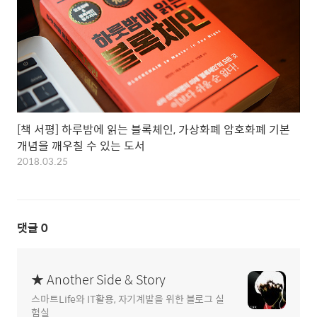
[책 서평] 하루밤에 읽는 블록체인, 가상화폐 암호화폐 기본
개념을 깨우칠 수 있는 도서
2018.03.25
댓글
0
★ Another Side & Story
스마트Life와 IT활용, 자기계발을 위한 블로그 실
험실