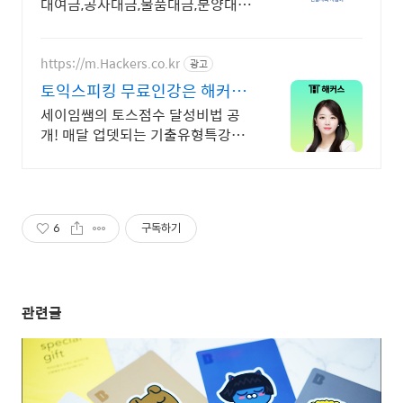
대여금,공사대금,물품대금,분양대금,
각종 미수금등 높은회수율! 채권추
심 재산조사 공사대금 물품대금 분
양대금 각종미수금 상담
https://m.Hackers.co.kr
광고
토익스피킹 무료인강은 해커스
토스 자료집도 무료다
세이임쌤의 토스점수 달성비법 공
개! 매달 업뎃되는 기출유형특강으
로 토스단기졸업!
6
구독하기
관련글