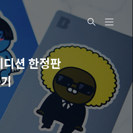
메
뉴
에디션 한정판
후기