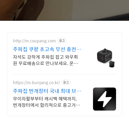
http://m.coupang.com
광고
주파집 쿠팡 초고속 무선 충전으
로
자석도 강하게 주파집 잡고 와우회
원 무료배송으로 만나보세요. 운전
중 폰 떨어질까 걱정 마세요. 단단하
게 고정되는 거치대로 안정적인 드
라이브!
https://m.bunjang.co.kr/
광고
주파집 번개장터 국내 최대 브랜
드 중고거래
무이자할부부터 캐시백 혜택까지,
번개장터에서 합리적으로 중고거래
하세요 전국 각지에서 올라오는 전
국구 최다 상품 매일 10만 개 이상
의 신규 상품 업로드