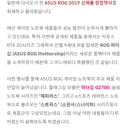
일본에 다녀오기 전
ASUS ROG 2019 신제품 런칭행사
를
취재하고 돌아왔습니다.
매년 게이밍 노트북 제품들의 성능 발전이 눈부시게 빨라지
고 있는데요. 특히 이번에 공개된 제품들 중에서는 지포스
RTX 20시리즈 그래픽과 인텔 9세대 i9을 탑재한
ROG 마더
십 (ASUS ROG Mothership)
이라는 새로운 폼펙터의 제품
을 소개하였기 때문에 그 어느때보다 특별했던 것 같습니다.
이번 행사를 통해 ASUS ROG 게이밍 노트북의 주요 제품 라
인업이 늘어났습니다. 플래그십 모델은
마더십 GZ700
, 슬림
노트북 시리즈인
'제피러스'
, 그리고 e스포츠 레퍼런스 노트
북으로 불리우는
'스트릭스' (소환사/스나이퍼)
시리즈등으
로 제품군이 구성되었는데요. 그럼 이날 어떤 내용들이 다루
어졌는지 살펴보도록 하겠습니다.