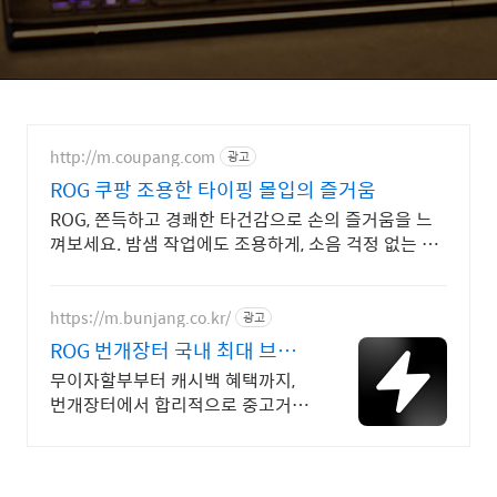
http://m.coupang.com
광고
ROG 쿠팡 조용한 타이핑 몰입의 즐거움
ROG, 쫀득하고 경쾌한 타건감으로 손의 즐거움을 느
껴보세요. 밤샘 작업에도 조용하게, 소음 걱정 없는 키
보드로 편안하게.
https://m.bunjang.co.kr/
광고
ROG 번개장터 국내 최대 브랜
드 중고거래
무이자할부부터 캐시백 혜택까지,
번개장터에서 합리적으로 중고거래
하세요 전국 각지에서 올라오는 전
국구 최다 상품 매일 10만 개 이상
의 신규 상품 업로드