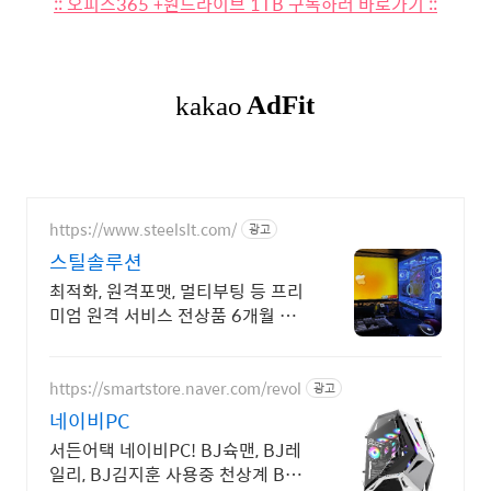
:: 오피스365 +원드라이브 1TB 구독하러 바로가기 ::
https://www.steelslt.com/
광고
스틸솔루션
최적화, 원격포맷, 멀티부팅 등 프리
미엄 원격 서비스 전상품 6개월 무
상A/S포함
https://smartstore.naver.com/revol
광고
네이비PC
서든어택 네이비PC! BJ슉맨, BJ레
일리, BJ김지훈 사용중 천상계 BJ