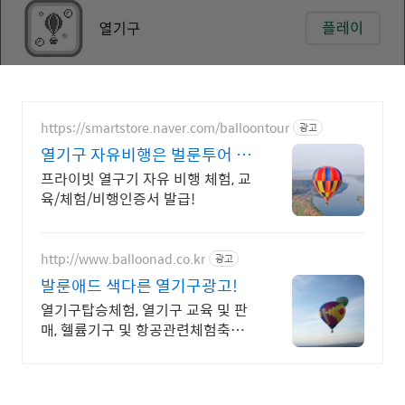
https://smartstore.naver.com/balloontour
광고
열기구 자유비행은 벌룬투어 하
늘을 나는 열기구 자유비행
프라이빗 열구기 자유 비행 체험, 교
육/체험/비행인증서 발급!
http://www.balloonad.co.kr
광고
발룬애드 색다른 열기구광고!
열기구탑승체험, 열기구 교육 및 판
매, 헬륨기구 및 항공관련체험축제,
파라모터교육 더 높이! 더 크게! 색
다른 열기구광고 발룬애드와 함께하
세요!