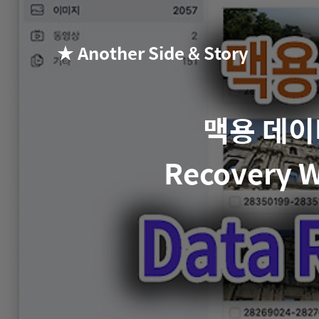
★ Another Side & Story
맥용 데이터
Recovery 