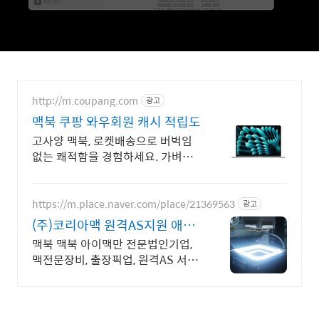
http://m.coupang.com
광고
맥북 쿠팡 와우회원 캐시 적립도
고사양 맥북, 로켓배송으로 버벅임
없는 쾌적함을 경험하세요. 가벼운
노트북, 어디든 함께! 와우회원 무제
한 무료배송으로 편리하게.
https://m.place.naver.com/place/21369563
광고
(주)코리아맥 원격AS지원 애플
정식자격보유 신속출장점검
맥북 맥북 아이맥만 전문법인기업,
맥전문장비, 출장픽업, 원격AS 서울,
경기, 인천 일부지역 당일 출장, 픽업
전문엔지니어 대기