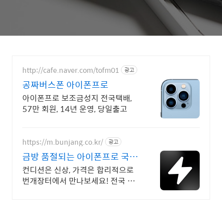
http://cafe.naver.com/tofm01
광고
공짜버스폰 아이폰프로
아이폰프로 보조금성지 전국택배,
57만 회원, 14년 운영, 당일출고
https://m.bunjang.co.kr/
광고
금방 품절되는 아이폰프로 국내
최대 브랜드 중고거래
컨디션은 신상, 가격은 합리적으로
번개장터에서 만나보세요! 전국 각
지에서 올라오는 전국구 최다 상품
매일 10만 개 이상의 신규 상품 업
로드