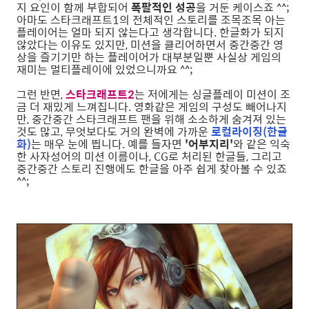
지 요인이 함께 부합되어
폭팔적인 성공
을 거둔 케이스죠 ^^;
아마도 스타크래프트1의 전체적인 스토리를 조목조목 아는
플레이어는 얼마 되지 않는다고 생각합니다. 한글화가 되지
않았다는 이유도 있지만, 미션을 클리어하면서 중간중간 영
상을 즐기기만 하는 플레이어가 대부분일뿐 사실상 게임의
재미는 멀티플레이에 있었으니까요 ^^;
그런 반면,
스타크래프트2
는 저에게는 싱글플레이 미션이 조
금 더 재밌게 느껴집니다. 영화같은 게임의 구성도 빼어나지
만, 중간중간 스타크래프트 팬을 위해 소소하게 숨겨져 있는
것도 많고, 무엇보다도 거의 완벽에 가까운
로컬라이징(한글
화)
는 매우 눈에 띕니다. 예를 들자면
'어부지리'
와 같은 익숙
한 사자성어의 미션 이름이나, CG로 처리된 한글들, 그리고
중간중간 스토리 진행에도 한글을 아주 쉽게 찾아볼 수 있죠
^^;