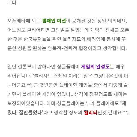
니다.
오픈베타때 모든
캠패인 미션
이 공개된 것은 정말 의외네요,
어느정도 클리어하면 그만일줄 알았는데 게임의 전체를 오픈
한 것은 한국유저들을 위한 블리자드의 배려임에 동시에 꾸
준한 성원을 원하는 암묵적-전략적 협정이라고 생각합니다.
일단 결론부터 말하자면 싱글플레이
게임의 완성도
는 매우
뛰어납니다. '블리자드 스케일'이라는 말은 그냥 나온것이 아
니더군요 ^^; 근 몇년동안 플레이한 게임들 중에서 이렇게 즐
기면서 플레이한 게임이 있었나.. 생각에 잠길정도로 재미는
보장되어있습니다. 아마 싱글플레이는 누가 플레이해도
'재
밌다, 잘만들었다'
라고 생각할 정도의
퀄리티
인것 같네요 ^^;