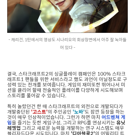
- 캐리건, 1탄에서의 영상도 시나리오의 회상장면에서 아주 잘 녹아들
어 있다 -
결국, 스타크래프트2의 싱글플레이 캠패인은 100% 스타크
래프트1 팬들을 위한 서비스라고 했도 과언이 아닐정도로 구
성력 있는 전개를 보여줍니다. 게임의 재미또한 뛰어나서 미
션을 클리어 할때 전술적인 플레이를 다양하게 시도해보며
스토리를 풀어갈 수 있습니다.
특히 놀랐던건 한 때 스타크래프트의 외전으로 개발되다가
개발중단된
'고스트'
의 주인공인
'노바'
도 잠깐 등장을 하는
것이 매우 인상적이었습니다. 그런가 하면 마치
어드벤쳐 게
임
을 즐기는 듯한 게임구성, 그리고 RPG를 연상시키는
유닛
레벨업
그리고 새로운 능력을 개발하는 연구 시스템도 매우
블리자드다운 시도입니다. 마치
'디아블로2'
의 어빌리티 트