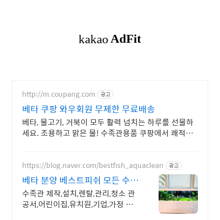
http://m.coupang.com
광고
베타 쿠팡 와우회원 무제한 무료배송
베타, 물고기, 거북이 모두 활력 넘치는 하루를 선물하
세요. 조용하고 맑은 물! 수족관용품 쿠팡에서 쾌적한
수질을 유지하세요.
https://blog.naver.com/bestfish_aquaclean
광고
베타 분양 베스트피쉬 모든 수족
관 맞춤 시공가능
수족관 제작,설치,렌탈,관리,청소 관
공서,어린이집,유치원,기업,가정 맞
춤 제작