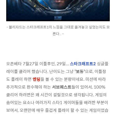
- 블리자드는 스타크래프트1의 느낌을 그대로 옳겨놓고 싶었는지도 모
른다.. -
오픈베타 7월27일 이틀후인, 29일...
스타크래프트2
싱글플
레이를 클리어 했습니다. 난이도는 그냥
'보통'
으로, 이틀정
도 플레이 하면
엔딩
을 볼 수 있는 분량이네요. 미션에 따라
추가적으로 완수해야 하는
서브퀘스트
들이 있어서, 100%
클리어 하려면은 꽤 시간이 걸릴것으로 생각됩니다. 게임의
숨어있는 요소나 여러가지 스타1 게이머들을 배려한 부분이
보여서, 오랜만에 매우 즐겁게 플레이 할 수 있는 게임이었습