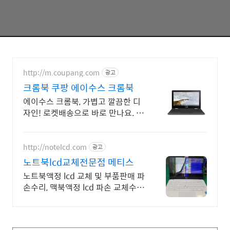
http://m.coupang.com
광고
크롬북 쿠팡 에이수스 크롬북
에이수스 크롬북, 가볍고 깔끔한 디
자인! 로켓배송으로 바로 만나요. 스
마트한 학습 환경, 간편한 노트북! 쿠
팡에서 다양한 크롬북을 비교하세
요.
http://notelcd.com
광고
노트북lcd교체전문점 메티스
노트북액정 lcd 교체 및 부품판매 파
손수리, 맥북액정 lcd 파손 교체수리
전문