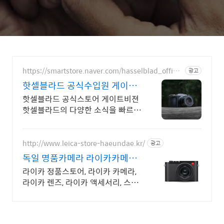
https://smartstore.naver.com/hasselblad_officia
광고
l
핫셀블라드 공식수입원 게이트
비젼
핫셀블라드 공식스토어 게이트비젼
핫셀블라드의 다양한 소식을 빠르게
만나보세요
http://www.leica-store-haeundae.kr/
광고
독일 명품카메라 라이카카메라
Leica Store
라이카 정품스토어, 라이카 카메라,
라이카 렌즈, 라이카 액세서리, 스포
츠 옵틱