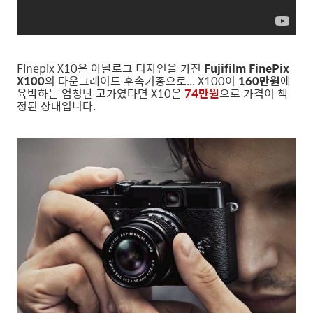
Finepix X10은 아날로그 디자인을 가진
Fujifilm FinePix
X100
의 다운그레이드 후속기종으로... X100이
160만원
에
육박하는 엄청난 고가였다면 X10은
74만원
으로 가격이 책
정된 상태입니다.