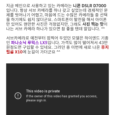
지금 메인으로 사용하고 있는 카메라는
니콘 DSLR D7000
입니다. 항상 서브 카메라를 하나 갖고 싶었는데 경제적인 문
제를 벗어나기 어렵고, 마음에 드는 수많은 카메라들 중 선택
을 하기에도 쉽지 않더군요. 스마트폰이 발전을 해서 아이폰
만 있어도 왠만한 사진은 걱정없지만, 그래도
사진 찍는 맛
이
나는 서브 카메라 하나가 있으면 참 좋을 텐데 말입니다. ^^
서브카메라로 예전부터 점찍어 두었던 모델은 하이엔드 기종
인
파나소닉 루믹스 LX5
입니다. 가격도 많이 떨어져서 43만
원정도면 구입할 수 있네요. 그러던 중 이번에 새로 나온
후지
필름 X10
에 눈길이 가더군요 ^^