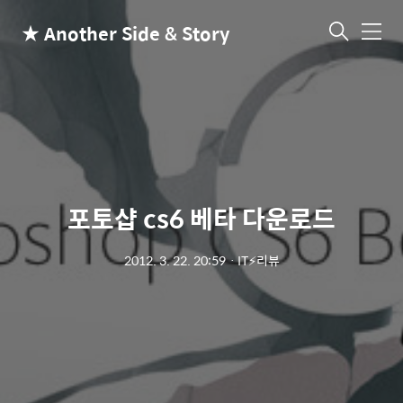
★ Another Side & Story
메
뉴
포토샵 cs6 베타 다운로드
2012. 3. 22. 20:59
ㆍ
IT⚡리뷰