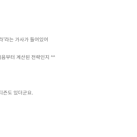
라'라는 가사가 들어있어
처음부터 계산된 전략인지 ^^
네티즌도 있더군요.