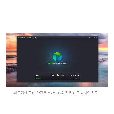
꽤 깔끔한 구성. 약간은 스마트TV와 같은 UI로 디자인 된듯...