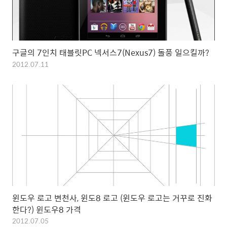
구글의 7인치 태블릿PC 넥서스7(Nexus7) 돌풍 일으킬까?
2012.07.11
윈도우 로고 변천사, 윈도8 로고 (윈도우 로고는 거꾸로 진화
한다?) 윈도우8 가격
2012.07.05