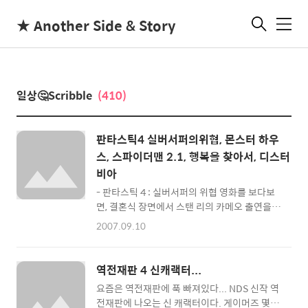
★ Another Side & Story
메
뉴
일상🤔Scribble
(410)
판타스틱4 실버서퍼의위협, 몬스터 하우
스, 스파이더맨 2.1, 행복을 찾아서, 디스터
비아
- 판타스틱 4 : 실버서퍼의 위협 영화를 보다보
면, 결혼식 장면에서 스탠 리의 카메오 출연을
볼 수 있다. 자신이 초대되었을거라고 확신하는
2007.09.10
초청객중 하나로 여타 다른 영화들에 비해 (스
파이더맨, 데어데블, 헐크등 ) 재미있는 상황을
연출했다.. - 몬스터 하우스 스티브 부세미의 목
역전재판 4 신캐랙터...
소리가 나오는 것을 대번에 알 수 있는 작품.. 캐
요즘은 역전재판에 푹 빠져있다... NDS 신작 역
랙터들의 표정이 살아있다... - 스파이더맨 2.1
전재판에 나오는 신 캐랙터이다. 게이머즈 몇월
스파이더맨 2 극장판에서 8분 정도 추가된 스파