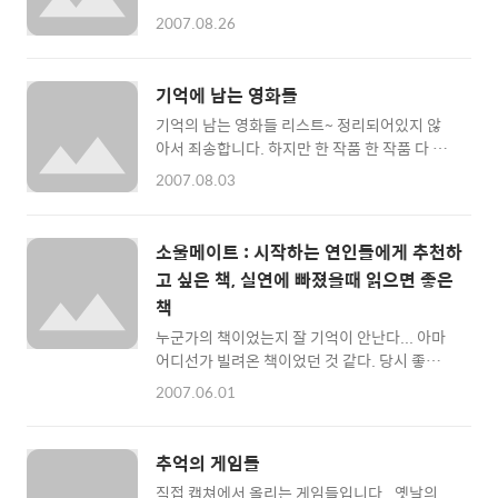
호엔가 이 캐랙터가 전작의 히로인이라 쓰인것
이더맨 2.1 이 장면...스파이더맨 2.1에 추가된
2007.08.26
이 기억나는데.. 역전재판 NDS판 시나리오 5에
영상 중에서 가장 재밌는 장면이 아닐까... 싶
서 나오는구나... 꽤나 마음에 드는 캐랙터이다.
다.. - 행복을 찾아서 이 영화가 실화라는 사실을
역전재판 블로그 :
알게되면 많은 것을 생각해 볼 수 있는 영화... -
기억에 남는 영화들
http://www3.capcom.co.jp/ds_saiban/blog/08
디스터비아 디스터비아... 이 영화에서 스필버
기억의 남는 영화들 리스트~ 정리되어있지 않
역전재판 1,2,3, 공략페이지
그에게 뛰어난 연기실력을 인정받..
아서 죄송합니다. 하지만 한 작품 한 작품 다 볼
http://soulbomb.wo.to/game/frameset_gyaku
만한 영화들이에요~ The Natural.. 야구 영
역전재판 4에 나루호도(전작의 주인공) 출연한
2007.08.03
화... 마네킨 이너 스페이스 (인체탐험) 로빈 훗
다... 첫 Case(거의 튜토리얼형식) 에 등장하는
Arachnophobia (아라크네의 비밀) 화이널 디
데 피고인으로 등장한다..!! 아래는... 루머가 돌
씨전 (Executive Decision) 타임투 킬 더 고스
때 나온 재미있는 추측 삽화 -조언자 -왠지 하렘
소울메이트 : 시작하는 연인들에게 추천하
트 앤 다크니스 프라이멀 피어 에어버드 LA 탈
-사망 -호시카게화 -최종보스 -4대 코로시야(..
고 싶은 책, 실연에 빠졌을때 읽으면 좋은
출 저주받은 아이들의 도시 (John
책
Carpenter's Village Of The Damned) 벅스
라이프 하이랜더 Buried Alive (생매장)
누군가의 책이었는지 잘 기억이 안난다... 아마
Johnny Mnemonic (코드명 J) 브레이크다운
어디선가 빌려온 책이었던 것 같다. 당시 좋아하
그로스 포인트 블랭크 홍번구 플라이 포트리스
는 사람이 있었는데 이 책을 읽으면서 많은 것을
2007.06.01
구니스 그밖에.. 드라이브 1996 콘택트
생각할 수 있었던 것 같다. 언젠가 이 책이 생각
(Contact) 1997년 타워링(The Towering I..
나서 다시 읽고싶은 생각이 생겼는데... 예전에
비공개 포스팅으로 남겨져 있는 것을 발견했다
추억의 게임들
^^ 지금 연애를 시작하는 연인들이라면 한번 추
직접 캡쳐에서 올리는 게임들입니다.. 옛날의