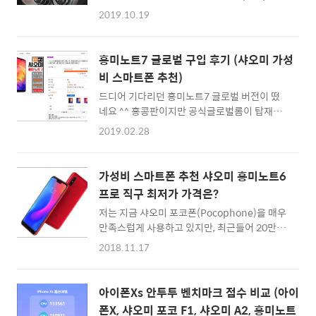
서 출시한 3세대 QC-6 무선 충전기는 거치대로
있죠. :: 샤오미 노트10 글로벌버전 큐텐에서 직
2019.10.19
도 활용할 수 있고, 고속 충전이 가능하여 매우
구하러 바로가기 :: 기어베스트에서 판매되는
사용하기 편한 제품입니다. 이전 세대에서는 모
제품은 글로벌버전이기 때문에 따로 구글 플레
션 센서를 여러개 사용하여 오히려 불편한 감이
이를 깔기 위해 노력하지 않아도 됩니다. 가격은
홍미노트7 글로벌 구입 후기 (샤오미 가성
있었는데, 배터리를 인식해서 스마트폰만 잡아
609.99$로, 원화로 환산하면 약 70만..
비 스마트폰 추천)
주는 기술이 완성되어 꽤 편리해졌네요 ^^ 그럼
드디어 기다리던 홍미노트7 글로벌 버전이 떴
제품 구성품이 어떻게 되어 있는지 먼저 살펴보
네요 ^^ 홍콩판이지만 공식글로벌롬이 탑재된
겠습니다. :: 주파집 3세대 QC6 차량용 스마트
모델을 구입하면 별도의 작업 없이고 구글플레
폰 무선 충전기 구입하러 바로가기 :: 박스를 오
2019.02.28
이, 한글 사용 등 국내 스마트폰과 거의 동일하
픈하기 전에 추가 구성품 악세사리로 구입할 수
기에 저는 항상 샤오미 스마트폰을 구입할 때 글
있는 파츠들이 있는데요. 간단하게 정리해보
로벌 해외판을 구입하고 있습니다. (샤오미 미
면.. 왼쪽부터 에어콘 송풍구 각도 조절이 가능
가성비 스마트폰 추천 샤오미 홍미노트6
패드4 플러스 예외) 어찌되었든 샤오미 홍미노
한 송풍구용, CD슬롯, 대쉬보드형이 있습니다.
프로 직구 최저가 가격은?
트7 글로벌 제품 최저가를 구입할 수 있는 것은
각각의 활용법..
저는 지금 샤오미 포코폰(Pocophone)을 매우
이번에도 큐텐(Qoo10) 입니다. 샤오미 홍미노
만족스럽게 사용하고 있지만, 최근들어 20만원
트7 글로벌 해외판 제품 구입하기 :: 샤오미 홍
대에 구입할 수 있느 실속형 스마트폰의 인기가
미노트7 글로벌롬 버전 구입하러 Qoo10 바로
2018.11.17
예전보다 더 높아진 것 같습니다. 홍미노트5의
가기 :: 지금 가격을 보니, 램 4GB, 64GB 스토리
경우 정말 많은 분들에게 추천했는데 가장 실용
지 해외판 모델은 약 30만원에 구입이 가능합니
적이라는 호평을 받기도 했구요. 약간 업그레이
다. 잘 아시다시피 위에 링크를 통해 장바구니에
아이폰Xs 안투투 벤치마크 점수 비교 (아이
드(?)가 이루어진 홍미노트6 프로도 있어서 시
넣어두고, 모바일 앱으로 전용 쿠폰을 적용하면
폰X, 샤오미 포코 F1, 샤오미 A2, 홍미노트