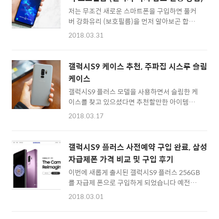
▲ 빅스비 홈 화면에서 설정 -> 빅스비 버튼 스
만..
저는 무조건 새로운 스마트폰을 구입하면 풀커
위치 OFF 먼저 빅스비 버튼을 짧게 누르거나 화
버 강화유리 (보호필름)을 먼저 알아보곤 합니
면에서 제일 왼쪽으로 이동해 빅스비 홈으로 갑
다.특히 요즘처럼 5~6인치 대화면 베젤리스 스
니다. 그러면 제일 최상단에 설정을 할 수 있는
2018.03.31
크린을 탑재한 스마트폰이 많이 나오는 시대에
톱니바퀴 아이콘을 볼 수 있는데요. 이걸 터치하
가장 중요한 것이 액정 화면을 보호해 줄 수 있
면 '빅스비 버튼을 눌러 빅스비 홈을 엽니다'라
는 강화유리인데요. 갤럭시S9 플러스를 사용하
고 쓰여져 있는 기능이 있습니다. 이걸 비활성화
갤럭시S9 케이스 추천, 주파집 시스루 슬림
면서 이번에도 역시 주파집(Jupazip) 제품을
하면 빅스비 버튼을 실수로 눌러도 빅스비 홈이
케이스
선택하게 되었습니다. 가성비가 뛰어나고 믿을
호출..
갤럭시S9 플러스 모델을 사용하면서 슬림한 케
수 있는 휴대폰 악세사리 브랜드죠 ^^▲ 갤럭시
이스를 찾고 있으셨다면 추천할만한 아이템이
S9 3D 풀커버 강화유리 보호필름:: 주파집 갤럭
있어 포스팅을 해봅니다. 저는 매번 새로운 스마
시S9 강화유리 제품 상세 페이지 바로가기 :: 갤
2018.03.17
트폰을 영입(?) 할 때면 주파집(Jupazip)에서
럭시S9은 스크린 끝면이 굴곡 있는 엣지 디스플
전용 케이스를 검색해서 구입하곤 하는데요. 이
레이로 되어 있기 때문에 풀커버 제품을 사용하
번에는 갤럭시S9과 핏이 딱 맞는 씨스루(See-
려면 보호용 케이스와 호환이 되는지를 잘 알아
갤럭시S9 플러스 사전예약 구입 완료, 삼성
Through) 케이스를 제공받아 리뷰해보게 되었
봐야 하는데요. 그래서 주파집에서는 Full
자급제폰 가격 비교 및 구입 후기
습니다. 갤럭시S9 / 갤럭시S9+ 슬림 케이스 추
Cover (큰놈),..
이번에 새롭게 출시된 갤럭시S9 플러스 256GB
천, 주파집 시스루 (See-Through) ▲ 주파집
를 자급제 폰으로 구입하게 되었습니다 예전에
갤럭시S9+용 씨스루 케이스 주파집 제품의 경
는 자급제폰이 약 10% 정도 더 비싸게 나오곤
쟁력은 가성비가 정말 뛰어나다는 것인데요. 다
2018.03.01
했는데, 어떤 이유에서인지 이번에는 통신사 출
른 곳보다 더 합리적인 가격대에 품질이 좋은 제
고가와 동일한 가격으로 삼성닷컴에서 판매를
품들을 구입할 수 있다는 점이 좋습니다. 저도