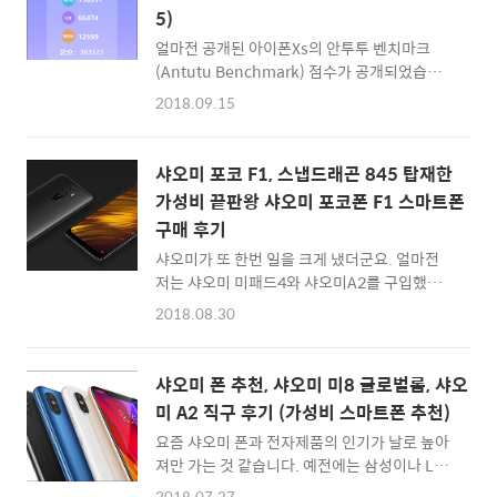
간을 내어 직구 방법을 정리해봅니다. 홍미노트
더 저렴해..
5)
5 프로와 홍미노트6 프로의 차이는 디스플레이
라고 볼 수 있습니다. 홍미노트6 프로에는 최근
얼마전 공개된 아이폰Xs의 안투투 벤치마크
유행하는 노치형 디스플레이가 달려있죠 ^^ [업
(Antutu Benchmark) 점수가 공개되었습니
데이트]신제품 홍미노트7이 나왔기에 아래의
다. 지금 사용하고 있는 스마트폰이 꽤 여럿되기
2018.09.15
구입 링크는 모두 홍미노트7로 변경해두었습니
에... 저도 보유하고 있는 기기들을 가지고 전주
다. ^^ 홍미노트6 프로 해외판 (자급제폰) 직구
Antutu Benchmark를 돌려봤습니다. 지금 스
하는 법 스냅드래곤 636 AP, 램 4GB, 내장용량
마트폰을 구입하시거나 벤치마크 점수에 관심
샤오미 포코 F1, 스냅드래곤 845 탑재한
64GB 기..
이 있으신 분들에게 참고자료가 되면 좋겠네요.
가성비 끝판왕 샤오미 포코폰 F1 스마트폰
먼저 공개된 아이폰Xs의 Antutu Benchmark
구매 후기
점수 결과를 볼까요? 아이폰 Xs 안투투 벤치마
크 점수: 36만 3525점 iPhone Xs Antutu
샤오미가 또 한번 일을 크게 냈더군요. 얼마전
benchmark score ⓒ Gizmo China 아이폰
저는 샤오미 미패드4와 샤오미A2를 구입했고,
Xs에 탑재된 A12 바이오닉칩은 처음 공개되었
이제 스냅드래곤710이 탑재된 샤오미 미8SE의
2018.08.30
을 때는 큰 성능향상이 없다고 했던 것 같은데...
글로벌 버전 출시만 기다리고 있었는데요. 샤오
36만점대라니 실로 놀랍군요. 아이폰Xs는 4GB
미가 이번에는 스냅드래곤 845를 탑재한 해외
램, 5.8..
진출용 스마트폰, 샤오미 Poco F1를 공개했습
샤오미 폰 추천, 샤오미 미8 글로벌롬, 샤오
니다. 스냅드래곤 845는 갤럭시S9의 해외버전
미 A2 직구 후기 (가성비 스마트폰 추천)
에 탑재된 AP인데, 샤오미 미8에 이어 플래그십
요즘 샤오미 폰과 전자제품의 인기가 날로 높아
스마트폰에 준하는 성능을 가진 샤오미 스마트
져만 가는 것 같습니다. 예전에는 삼성이나 LG
폰이 출시된 것이죠. ▲ 샤오미 포코 F1 :: 샤오
전자의 한국 스마트폰을 사용한다는 프라이드
미 포코폰 F1 직구하러 바로가기 :: 스펙을 간단
2018.07.27