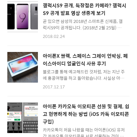
하더군요. 64GB는 조금 용량이 적은 것 같고,
여러번 구입을 하면서 신뢰도를 쌓은 곳이기도
갤럭시S9 공개, 특장점은 카메라? 갤럭시
사진이나 동영상을 많이 촬영하다보니 256GB
하구요. ▲ 컬러는 4종, 그레이(반투명) 화이트
S9 공개 발표 영상 생중계 보기
모델을 선택할 수 밖에 없었는데, 갤럭시S9은
(반..
곧 있으면 삼성의 2018년 스마트폰 신제품, 갤
64GB 모델밖에 없어서 듀얼 렌즈가 탑재되어
럭시S9이 공개됩니다. (2018년 2월 25일) 이
있는 갤럭시S9플러스를 구입할 수 밖에 없었습
미 외관 디자인과 렌더링 이미지가 유출되어 있
니다. 컬러는 블랙... :) ▲ 삼성전자 공식 사이트
2018.02.24
는 상태이기에 '새롭다'라는 느낌은 없는 편입
갤럭시S9, 갤럭시S9 플러스 사전 예약 구매 페
니다. 갤럭시S8의 디자인과 크게 다른 점을 찾
이지 참고로 갤럭시S9, 갤럭시S9 플러스 사전
자면 후면에 위치한 듀얼 렌즈와 지문 인식 센서
예약 판매 기간은 2018년 3월 8일까지입니다.
아이폰X 블랙, 스페이스 그레이 언박싱, 페
의 위치인데요. 후면 듀얼 렌즈 카메라 조차도
지금 구입하면 2018년 3월 7일부터 순차배송
이스아이디 얼굴인식 사용 후기
6.2인치 디스플레이를 가진 갤럭시S9 플러스
이된..
블로그를 통해 예고해드린 것처럼, 저는 지난 주
모델에만 2개의 렌즈가 적용되고, 5.8인치 일반
에 홍콩여행을 하고 돌아왔습니다. 사실상 아이
갤럭시S9은 하나의 렌즈만 탑재될 것으로 예상
폰X를 구입하기 위해 홍콩에 다녀온 것인데요.
되고 있어서 조금은 아쉽다는 생각이 듭니다. 가
2017.12.17
국내에서는 아이폰X의 가격이 140~160만원이
격대도 이전 모델보다 소폭 인상되었는데, 기존
넘는 초고가 스마트폰으로 책정되어, 국내에서
갤럭시S7, S8 유저들이 갈아탈 만큼의 메리트
아이폰X를 구입하는 메리트가 전혀 없기 때문
를 보여주기 위해서는 역시 새롭게 공개될 신기
아이폰 카카오톡 이모티콘 선물 및 결제, 쉽
에 오히려 이번 홍콩여행의 명분(?)을 세울 수
능들이 매우 중요하다 할 수 있겠죠. ▲ 갤럭시
고 현명하게 하는 방법 (iOS 카톡 이모티콘
있는 좋은 핑계거리가 되었습니다. 아이폰X 스
S9 플러스..
구입)
페이스 그레이 (블랙) 언박싱 아이폰X의 경우
실버 (흰색)과 스페이스 그레이(검은색) 두 모델
카카오톡이 처음 나왔을 때는 아이폰(iOS) 유저
로 나왔는데요. 실버 모델도 앞면은 블랙입니
간 카카오톡 이모티콘을 서로 선물하는 것이 불