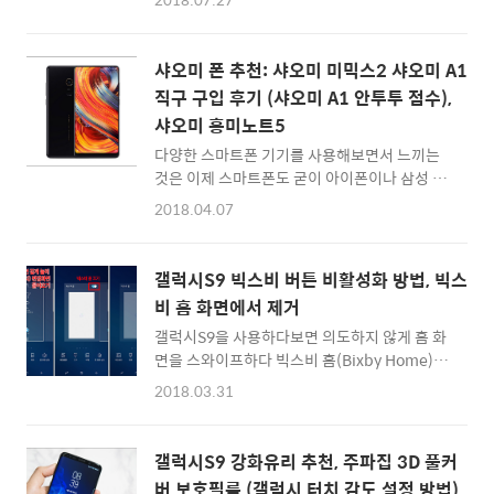
가 조금 있었는데... 최근에는 샤오미의 가성비
히 정리해보면 6.18인치 디스플레이, 퀄컴 스냅
와 기기의 완성도, 철학등이 마음에 들어 오히려
드래곤 845 AP 탑재, 배터리 용량 4000mAh라
샤오미 제품을 선호하게 되는군요. 저는 글로벌
는 멋진 사양을 확인할 수 있습니다. 그러면서도
샤오미 폰 추천: 샤오미 미믹스2 샤오미 A1
롬이 적용된 샤오미 미8 (Xiaomi Mi 8) 해외판,
실 구입 가격대는 30만원대로... 스마트..
직구 구입 후기 (샤오미 A1 안투투 점수),
그리고 구글 레퍼런스 안드로이드 ONE OS가
샤오미 홍미노트5
탑재된 샤오미 A2를 구입하려고 기다리고 있었
는데요, 드디어 스냅드래곤 845를 탑재한 고성
다양한 스마트폰 기기를 사용해보면서 느끼는
능 스마트폰, 샤오미 미8 글로벌롬 적용 해외판
것은 이제 스마트폰도 굳이 아이폰이나 삼성 갤
부터 직구를 할 수 있게 되었습니다. 샤오미 A2
럭시를 고집할 필요가 없다는 것입니다. 가성비
2018.04.07
도 이제 구입이 가능하구요. 그럼 각각 어떤 것
가 괜찮은 샤오미 폰들이 디자인과 접근성 또한
이 장점이고 최저가 가격이 얼만지 한번 볼까
좋아졌기 때문입니다.오늘은 지금 이 시점에서
요? 샤오미 미8 해외판 (한국어 지원, 구글플레
직구하면 좋은 샤오미 폰 2종을 간략히 추천해
갤럭시S9 빅스비 버튼 비활성화 방법, 빅스
이 가능 ..
볼까 합니다. [업데이트]신제품들이 출시되어
비 홈 화면에서 제거
이전세대 제품들이 품절된 관계로 샤오미 미믹
갤럭시S9을 사용하다보면 의도하지 않게 홈 화
스3, 샤오미A2, 홍미노트7 구입링크로 수정해
면을 스와이프하다 빅스비 홈(Bixby Home)으
두었으니 참고하시길 바랍니다. :) 샤오미 미믹
로 들어갈 때도 있고... 볼륨을 줄일려다가 빅스
스2 (Xiaomi Mi Mix2) :: 샤오미 미믹스3 직구
2018.03.31
비 단축 버튼을 눌러 상황에 맞지 않게 빅스비를
하러 바로가기 :: 가장 먼저 베젤리스폰으로 유
호출하게 되기도 합니다. 그래서 저는 두 기능을
명한 샤오미 미믹스2(Xiaomi Mi Mix2)입니다.
다 꺼놓고 사용하는데요. 방법을 쉽게 정리하면
스펙과 가격을 살펴보면 스냅드래곤 835, 램
갤럭시S9 강화유리 추천, 주파집 3D 풀커
아래와 같습니다. 빅스비 버튼 비활성화 하기
6GB, 내장용량 64GB 라는 고성능 모델을 40
버 보호필름 (갤럭시 터치 감도 설정 방법)