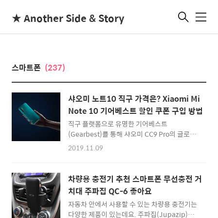
★ Another Side & Story
메
뉴
스마트폰
(237)
샤오미 노트10 직구 가격은? Xiaomi Mi
Note 10 기어베스트 할인 쿠폰 구입 방법
직구 플랫폼으로 유명한 기어베스트
(Gearbest)를 통해 샤오미 CC9 Pro의 글로벌
버전인 샤오미 노트10 (Xiaomi Mi Note 10)이
2019.11.09
독점적으로 판매가 되고 있습니다. 광군제 특별
프로모션도 있고, 이번 11월 11일은 샤오미 미
노트10의 인기가 상당할 것으로 생각되는데요.
차량용 충전기 추천 스마트폰 무선충전 거
샤오미 미노트 10은 108MP 화소로... 1억 8백
치대 주파집 QC-6 좋아요
만 화소의 카메라를 탑재한 스마트폰입니다.
자동차 안에서 사용할 수 있는 차량용 충전기는
DXOMark 벤치마크 결과 최신 아이폰인 아이
다양한 제품이 있는데요. 주파집(Jupazip)에
폰11 프로의 사진 화질을 넘긴 것으로 알려져