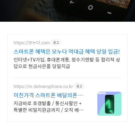
https://모누다.com
광고
스마트폰 혜택은 모누다 역대급 혜택 당일 입금!
인터넷+TV가입, 휴대폰개통, 정수기렌탈 등 합리적 상
담으로 현금사은품 당일지급
https://m.deliveryphone.co.kr
광고
미친가격 스마트폰 배달의폰
Secret 비밀지원금!
지금바로 호갱탈출 / 통신사할인 +
특별한 비밀지원금까지 / 오직 배달
의폰