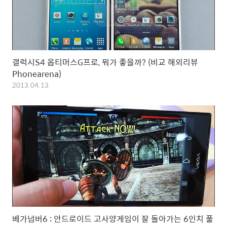
갤럭시S4 옵티머스G프로, 뭐가 좋을까? (비교 해외리뷰
Phonearena)
2013.04.13
베가넘버6 : 안드로이드 고사양게임이 잘 돌아가는 6인치 풀