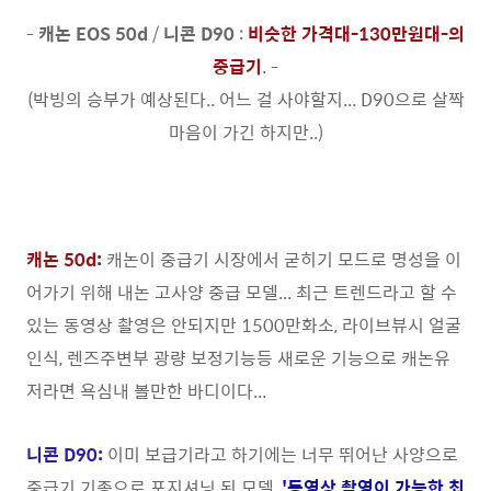
-
캐논 EOS 50d
/
니콘 D90
:
비슷한 가격대-130만원대-의
중급기
. -
(박빙의 승부가 예상된다.. 어느 걸 사야할지... D90으로 살짝
마음이 가긴 하지만..)
캐논 50d:
캐논이 중급기 시장에서 굳히기 모드로 명성을 이
어가기 위해 내논 고사양 중급 모델... 최근 트렌드라고 할 수
있는 동영상 촬영은 안되지만 1500만화소, 라이브뷰시 얼굴
인식, 렌즈주변부 광량 보정기능등 새로운 기능으로 캐논유
저라면 욕심내 볼만한 바디이다...
니콘 D90:
이미 보급기라고 하기에는 너무 뛰어난 사양으로
중급기 기종으로 포지셔닝 된 모델,
'동영상 촬영이 가능한 최