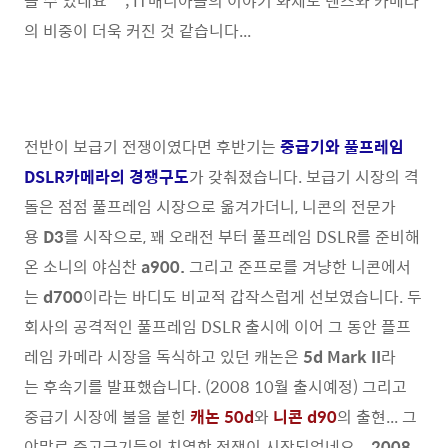
볼 수 있네요 ^^; IT매니아들의 이야기 화제도 렌즈와 카메라
의 비중이 더욱 커진 것 같습니다...
전반이 보급기 전쟁이였다면 후반기는
중급기와 풀프레임
DSLR카메라의 경쟁구도
가 갖춰졌습니다. 보급기 시장의 격
돌은 점점 풀프레임 시장으로 옮겨가더니, 니콘의 전문가
용
D3
를 시작으로, 꽤 오래전 부터 풀프레임 DSLR를 준비해
온 소니의 야심찬
a900.
그리고 준프로를 겨냥한 니콘에서
는
d700
이라는 바디도 비교적 갑작스럽게 선보였습니다. 두
회사의 공격적인 풀프레임 DSLR 출시에 이어 그 동안 플프
레임 카메라 시장을 독식하고 있던 캐논은
5d Mark II
라
는 후속기를 발표했습니다. (2008 10월 출시예정) 그리고
중급기 시장에 불을 붙힌
캐논 50d
와
니콘 d90
의 출현... 그
야말로 중고급기들의 치열한 전쟁이 시작되었네요...
2008