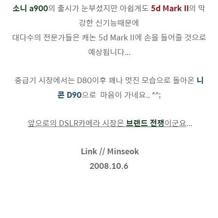
소니 a900
의 출시가 눈부셨지만 아쉽게도
5d Mark
II
의 막
강한 신기능때문에
대다수의 전문가들은 캐논 5d Mark II에 손을 들어줄 것으로
예상됩니다...
중급기 시장에서는 D80이후 꽤나 멋진 모습으로 돌아온
니
콘 D90
으로 마음이 가네요.. ^^;
앞으로의 DSLR카메라 시장은
브랜드 전쟁
이군요
...
Link // Minseok
2008.10.6