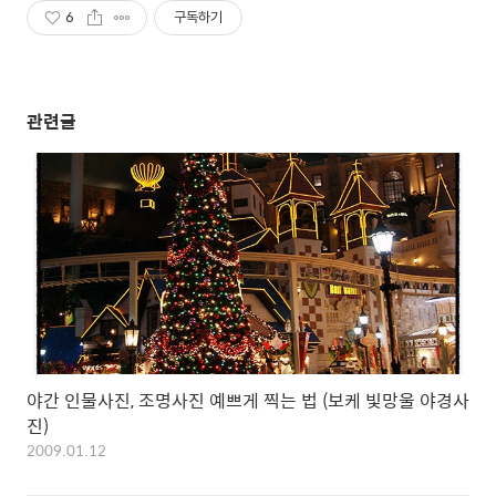
6
구독하기
관련글
야간 인물사진, 조명사진 예쁘게 찍는 법 (보케 빛망울 야경사
진)
2009.01.12