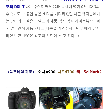
초의 DSLR'
라는 수식어를 받음과 동시에 명기였던 D80의
후속기로 그 동안 좋은 바디를 기다려왔던 니콘 유져들에게
는 단비와도 같은 모델... 이 제품 역시 역시 라이브뷰모드에
서 얼굴인식 가능하다... (니콘을 예의주시하던 카메라 유저
라면 니콘 d90은 최고의 선택이 될 것 같다...)
<플프레임 기종>
:
소니 a900
,
니콘d700
,
캐논5d Mark2