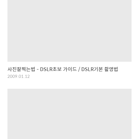
사진잘찍는법 - DSLR초보 가이드 / DSLR기본 촬영법
2009.01.12