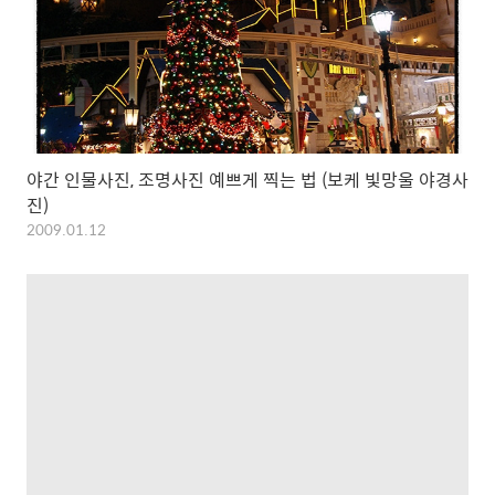
야간 인물사진, 조명사진 예쁘게 찍는 법 (보케 빛망울 야경사
진)
2009.01.12