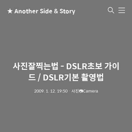
★ Another Side & Story
메
뉴
사진잘찍는법 - DSLR초보 가이
드 / DSLR기본 촬영법
2009. 1. 12. 19:50
ㆍ
사진📷Camera