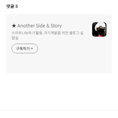
댓글
5
★ Another Side & Story
스마트Life와 IT활용, 자기계발을 위한 블로그 실
험실
구독하기