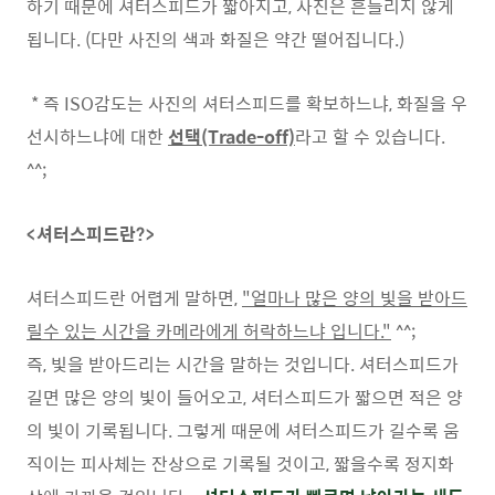
하기 때문에 셔터스피드가 짧아지고, 사진은 흔들리지 않게
됩니다. (다만 사진의 색과 화질은 약간 떨어집니다.)
* 즉 ISO감도는 사진의 셔터스피드를 확보하느냐, 화질을 우
선시하느냐에 대한
선택(Trade-off)
라고 할 수 있습니다.
^^;
<셔터스피드란?>
셔터스피드란 어렵게 말하면,
"얼마나 많은 양의 빛을 받아드
릴수 있는 시간을 카메라에게 허락하느냐 입니다."
^^;
즉, 빛을 받아드리는 시간을 말하는 것입니다. 셔터스피드가
길면 많은 양의 빛이 들어오고, 셔터스피드가 짧으면 적은 양
의 빛이 기록됩니다. 그렇게 때문에 셔터스피드가 길수록 움
직이는 피사체는 잔상으로 기록될 것이고, 짧을수록 정지화