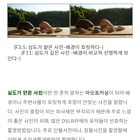
(F3.5: 심도가 얕은 사진-배경이 흐릿하다-)
(F11: 심도가 깊은 사진 -배경이 비교적 선명하게 보
인다-)
심도가 얕은 사진
이란 란 흔히 말하는
아웃포커싱
이 되어 배
경이나 주변사물이 흐릿하게 초점이 안맞는 사진을 말합니
다. 사진의 중점이 되는 피사체만 부각되기 때문에 주로 느낌
이 좋은 사진이 되며, 많은 DSLR카메라 유저들이 선호하는
촬영방법입니다. 주로 인물사진이나, 정물사진을 촬영할때
이렇게 조리개를개방하여 촬영합니다.