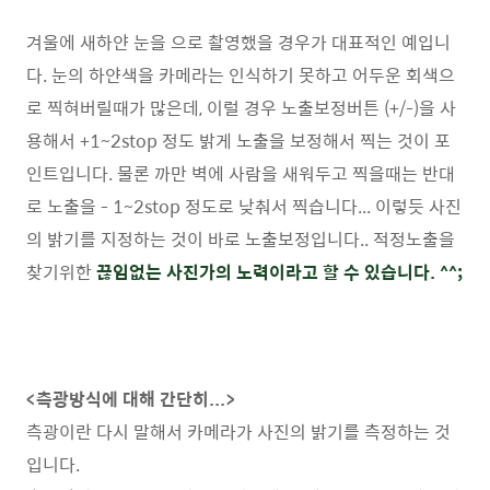
겨울에 새하얀 눈을 으로 촬영했을 경우가 대표적인 예입니
다. 눈의 하얀색을 카메라는 인식하기 못하고 어두운 회색으
로 찍혀버릴때가 많은데, 이럴 경우 노출보정버튼 (+/-)을 사
용해서 +1~2stop 정도 밝게 노출을 보정해서 찍는 것이 포
인트입니다. 물론 까만 벽에 사람을 새워두고 찍을때는 반대
로 노출을 - 1~2stop 정도로 낮춰서 찍습니다... 이렇듯 사진
의 밝기를 지정하는 것이 바로 노출보정입니다.. 적정노출을
찾기위한
끊임없는 사진가의 노력이라고 할 수 있습니다. ^^;
<측광방식에 대해 간단히...>
측광이란 다시 말해서 카메라가 사진의 밝기를 측정하는 것
입니다.