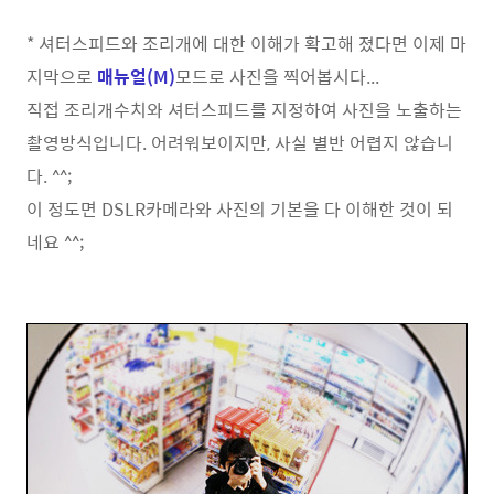
* 셔터스피드와 조리개에 대한 이해가 확고해 졌다면 이제 마
지막으로
매뉴얼(M)
모드로 사진을 찍어봅시다...
직접 조리개수치와 셔터스피드를 지정하여 사진을 노출하는
촬영방식입니다. 어려워보이지만, 사실 별반 어렵지 않습니
다. ^^;
이 정도면 DSLR카메라와 사진의 기본을 다 이해한 것이 되
네요 ^^;