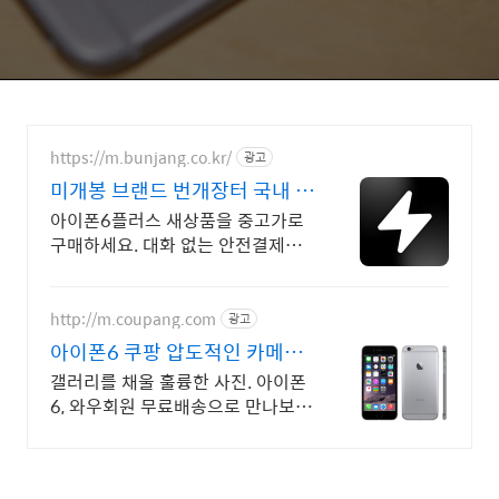
https://m.bunjang.co.kr/
광고
미개봉 브랜드 번개장터 국내 최
대 브랜드 중고거래
아이폰6플러스 새상품을 중고가로
구매하세요. 대화 없는 안전결제로
간편하게! 전국 각지에서 올라오는
전국구 최다 상품 매일 10만 개 이
상의 신규 상품 업로드
http://m.coupang.com
광고
아이폰6 쿠팡 압도적인 카메라
성능
갤러리를 채울 훌륭한 사진. 아이폰
6, 와우회원 무료배송으로 만나보세
요. 흐릿한 사진은 이제 그만! 놀라
운 카메라 성능으로 일상을 작품처
럼 담아보세요.