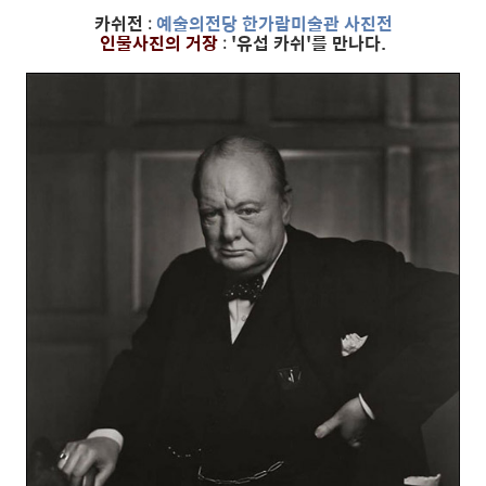
카쉬전
:
예술의전당 한가람미술관 사진전
인물사진의 거장
:
'유섭 카쉬'를 만나다.