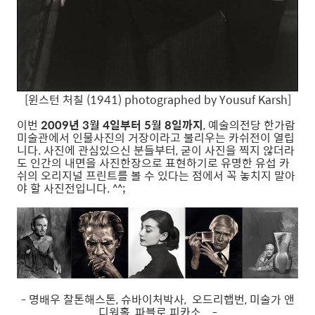
[윈스턴 처칠 (1941) photographed by Yousuf Karsh]
이번
2009년 3월 4일부터 5월 8일까지
, 예술의전당 한가람
미술관에서 인물사진의 거장이라고 불리우는 카쉬전이 열립
니다. 사진에 관심있으신 분들부터, 굳이 사진을 찍지 않더라
도 인간의 내면을 사진한장으로 표현하기로 유명한 유섭 카
쉬의 오리지널 프린트를 볼 수 있다는 점에서 꼭 놓치지 말아
야 할 사진전입니다. ^^;
- 명배우 찰톤해스톤, 슈바이처박사, 오드리햅번, 미술가 앤
디워홀, 파블로 피카소... -