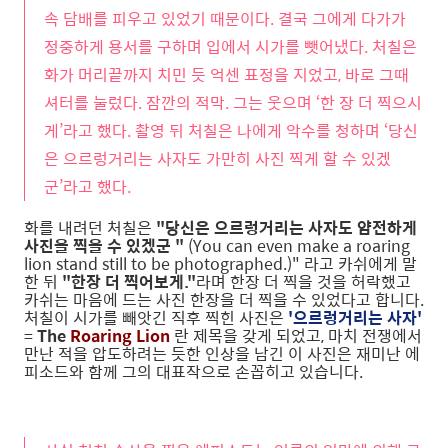
속 담배를 피우고 있었기 때문이다. 결국 그에게 다가가
정중하게 용서를 구하며 입에서 시가를 뺏어냈다. 처칠은
화가 머리끝까지 치민 듯 억센 표정을 지었고, 바로 그때
셔터를 눌렀다. 잠깐의 적막. 그는 웃으며 ‘한 장 더 찍으시
게’라고 했다. 촬영 뒤 처칠은 나에게 악수를 청하며 ‘당신
은 으르렁거리는 사자도 가만히 사진 찍게 할 수 있겠
군’라고 했다.
화를 내려던 처칠은
"당신은 으르렁거리는 사자도 얌전하게
사진을 찍을 수 있겠군 "
(You can even make a roaring
lion stand still to be photographed.)" 라고 카쉬에게 말
한 뒤
"한장 더 찍어보게."
라며 한장 더 찍을 것을 허락했고
카쉬는 마음에 드는 사진 한장을 더 찍을 수 있었다고 합니다.
처칠이 시가를 빼앗긴 직후 찍힌 사진은
'으르렁거리는 사자'
=
The
Roaring Lion
란 제목을 갖게 되었고, 마치 전쟁에서
만난 적을 압도하려는 듯한 인상을 남긴 이 사진은 재미난 에
피소드와 함께 그의 대표작으로 손꼽히고 있습니다.