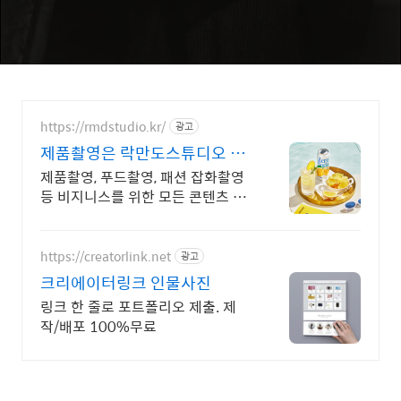
https://rmdstudio.kr/
광고
제품촬영은 락만도스튜디오 제
품사진촬영전문
제품촬영, 푸드촬영, 패션 잡화촬영
등 비지니스를 위한 모든 콘텐츠 락
만도스튜디오 제품,푸드,화장품 촬
영+보정까지원스톱! 편하게문의주
세요
https://creatorlink.net
광고
크리에이터링크 인물사진
링크 한 줄로 포트폴리오 제출. 제
작/배포 100%무료