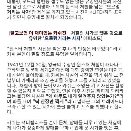
대통령, 오드리 햅번등 셀수도 없는 많은 유명인사들의 사진
을 남긴 것으로 저명하고 특히 윈스터 처칠를 담은
'으르렁
거리는 사자'
란 제목을 가지고 있는 사진이 <LIFE>지의 표지
가 되면서 유명세를 떨치게 되었습니다.
[
알고보면 더 재미있는 카쉬전
- 처칠의 시가를 뺏은 것으로
유명한
'으르렁거리는 사자'
에피소드]
"윈스터 처칠의 사진을 찍은 후 나의 인생은 바뀌었다" 라고
카쉬 본인이 말할 정도로 유명한 일화입니다.
1941년 12월 30일, 영국의 수상인 윈스처 처칠이 캐나다-
오타와를 방문해 세계2차대전에 대한 강력한 연설을 마치고
대기실에 들어왔을 때, 카쉬는 처칠의 사진을 찍기 위해 그 전
날부터 카메라와 조명 준비를 해놓고 그를 기다리고 있었습
니다. 처칠이 방에 들어오자 카쉬는 조명을 키고 사진을 촬영
할 수 있을지 허락을 구했고, 연설 이후 사진을 찍히게 되리라
고는 몰랐던 처칠은
"왜 아무도 내게 알려주지 않았는가?"
라
며 화를 내며
"딱 한장만 찍게."
라고 말하곤 그의 트레이드마
크라고 할 수 있는 시가에 불을 붙히며 포즈를 취했다고 합니
다.
카쉬는 셔터릴리즈를 손에 든체, 담배를 피우고 있는 처칠에
게 다가가 정중하게 양해를 구하고 입에 문 시가를 뺏은 후,