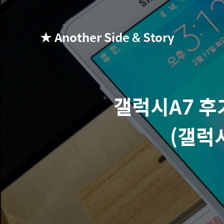
★ Another Side & Story
갤럭시A7 후
(갤럭