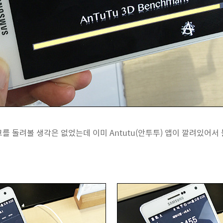
를 돌려볼 생각은 없었는데 이미 Antutu(안투투) 앱이 깔려있어서