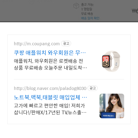
http://m.coupang.com
광고
쿠팡 애플워치 와우회원은 무제
한 무료 배송
애플워치, 와우회원은 로켓배송 전
상품 무료배송 오늘주문 내일도착!
꼭 필요한 제품은 쿠팡에서 더 저렴
하게, 로켓배송으로 더 빠르게!
http://blog.naver.com/paladog8030
광고
노트북,맥북,태블릿 매입업체 저
희가 삽니다! 매입O판매X
고가에 빠르고 편안한 매입! 저희가
삽니다!/판매X/17년된 TV,뉴스출현
업체! 저희가 고객님의 노트북/맥
북/태블릿PC(2015년식이후)를 삽
니다!매입해요/판매X