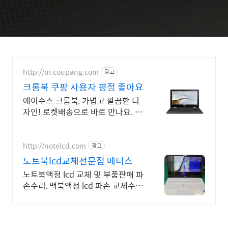
http://m.coupang.com
광고
크롬북 쿠팡 사용자 평점 좋아요
에이수스 크롬북, 가볍고 깔끔한 디
자인! 로켓배송으로 바로 만나요. 용
량 걱정 없이 클라우드 활용! 어디서
나 효율적인 작업. 지금 크롬북을.
http://notelcd.com
광고
노트북lcd교체전문점 메티스
노트북액정 lcd 교체 및 부품판매 파
손수리, 맥북액정 lcd 파손 교체수리
전문