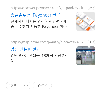
https://discover.payoneer.com/get-paid/by-clie
광고
nt-and-companies-worldwide-kr
송금솔루션, Payoneer 글로벌
금융 페이먼트 지원
전세계 어디서든 안전하고 간편하게
송금 수취가 가능한 Payoneer 이용
하세요
https://map.naver.com/p/entry/place/20602323
광고
83
강남 신논현 환전
강남 BEST 우대율, 18개국 환전 가
능
8
구독하기