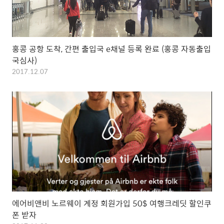
홍콩 공항 도착, 간편 출입국 e채널 등록 완료 (홍콩 자동출입
국심사)
2017.12.07
에어비앤비 노르웨이 계정 회원가입 50$ 여행크레딧 할인쿠
폰 받자