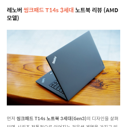
레노버
씽크패드 T14s 3세대
노트북 리뷰 (AMD
모델)
먼저
씽크패드 T14s 노트북 3세대(Gen3)
의 디자인을 살펴
보면, 시리즈 전통적으로 이어지는 검은색 계열을 가지고 있