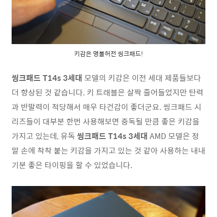
키감은 명불허전 씽크패드!
씽크패드 T14s 3세대
모델의 키감은 이전 세대 제품들보다
더 향상된 것 같습니다. 키 트래블은 살짝 줄어들었지만 탄력
과 반발력이 적당해서 매우 타건감이 좋더군요. 씽크패드 시
리즈들이 대부분 한번 사용해보면 중독될 만큼 좋은 키감을
가지고 있는데, 유독
씽크패드 T14s 3세대
AMD 모델은 정
말 손에 착착 붙는 키감을 가지고 있는 것 같아 사용하는 내내
기분 좋은 타이핑을 할 수 있었습니다.