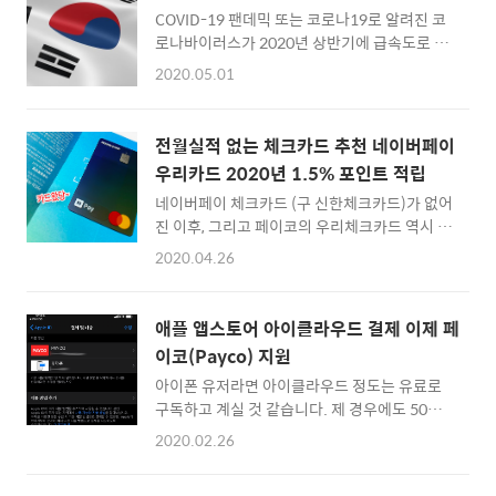
다른 은행들의 파킹 통장 자금을 모두 끌고 오는
니다. 매일 주는 이자를 수취하고 나니, 다마고
COVID-19 팬데믹 또는 코로나19로 알려진 코
것은 매우 쉬워 보입니다. (문제는 얼마나 이걸
치를 연상..
로나바이러스가 2020년 상반기에 급속도로 확
오래 유지하느냐... 일 것 같긴 합니다만) 제 경
대됨으로써 전세계에 수십만명을 감염시켰고,
우은 100등 정도에서 대기를 타고 있었기에,
2020.05.01
수만명을 사망하게 했으며, 수백만명의 사람들
2021년 10월 5일 점심 시간 전에 토스뱅크를
에게 일상 생활에 심각한 영향을 미쳤습니다. 코
미리 사용해볼 수 있었습니다. 계좌개설도 어렵
로나19 팬데믹은 중국 우한에서 시작되었고 수
지 않더군요. :) 토스뱅크 시작하기 일단 토스뱅
전월실적 없는 체크카드 추천 네이버페이
주 내에 가장 심한 타격을 받은 이탈리아에서 확
크 통장만들기는 간단하게 약관동의와 기본 정
우리카드 2020년 1.5% 포인트 적립
진자가 나오며 유럽 전역에 심각한 아웃브레이
보를 확인하고, 본인인증을 하고, 신분증확인을
네이버페이 체크카드 (구 신한체크카드)가 없어
크를 초래한 이후... 결국 미국, 호주 및 남미까
하더군요. ..
진 이후, 그리고 페이코의 우리체크카드 역시 단
지 건너가 발생하고 있는데요. 감염되지 않은 사
종되었기에 무실적으로 1% 이상 포인트 적립
람들은 자가격리를 위해 실내에 머물러야 했습
2020.04.26
이 되는 카드를 찾기 힘들게 되었는데요. 이번에
니다. 공장이 멈추고 정부가 핵심적이지 않은 사
우리카드가 네이버페이와 함께 다시 네이버페
업을 임시 중단하도록 명령했기 때문에 수백만
이 우리(체크)카드를 만들었습니다. 포인트 적
의 사람들이 재택 근무를 시작함으로써 지역 및
애플 앱스토어 아이클라우드 결제 이제 페
립은 1% (최대 1만원) Master카드 계열이라
글로벌 경제 모두 매우 급진적인 영향을 미쳤습
이코(Payco) 지원
해외결제도 가능하기에 쓰임새가 많을 것 같네
니다. 2020년 3월 중순경,..
아이폰 유저라면 아이클라우드 정도는 유료로
요. 해외 결제건도 1% 적립이 되고, 2020년 말
구독하고 계실 것 같습니다. 제 경우에도 50GB
까지 국내 결제건의 0.5% 추가 적립 이벤트도
플랜을 사용하고 있는데요. 그 이유는 주로 맥과
진행되기에... 결론적으로 2020년 12월 말까
2020.02.26
아이폰에서 사진 동기화를 하기 위해서죠. 저는
지, 매월 사용한 금액의 1.5%의 네이버페이를
모바일 게임 과금은 태어나서 한번도 해본적이
적립할 수 있습니다. 적립한도는 월 1만 포인트