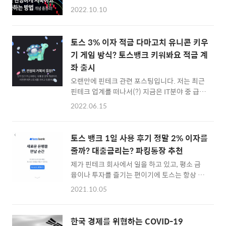
러나 대부분의 사람들의 목표와 선호도가 독특
굴비적금 가입하러 바로가기 :: 위에 링크를 이
2022.10.10
하기 때문에 투자 방법도 다양합니다. 투자 전략
동을 하시면 토스뱅크 5% 적금을 쉽게 가입할
을 수립하는 것은 일반적으로 동일한 기본 원칙
수 있습니다. 아래에 보이는 화면에서 꼭 '이벤
에 의존하며 좋은 재무 습관을 구축해야 합니다.
트코드'를 넣어야 가입 축하금 리워드를 받을 수
토스 3% 이자 적금 다마고치 유니콘 키우
목표를 달성하기 위해 현명하게 돈을 투자하는
있어요. 최대 1만원이 나올수도 있다는 군요. ㅎ
기 게임 방식? 토스뱅크 키워봐요 적금 계
방법을 배우십시오. 목표 설정 및 투자 시작 모
ㅎ '냉동물개0363'을 입력하시면 됩니다. 제 경
좌 출시
든 투자 계획의 첫 번째 단계는 목표를 설정하는
우에는..
것입니다. 도로 여행으로 생각하면, 목표는 최종
오랜만에 핀테크 관련 포스팅입니다. 저는 최근
목적지에 도달하는 것이며 투자 계획은 목적지
핀테크 업계를 떠나서(?) 지금은 IT분야 중 급부
에 도달하기 위해 취해야 하는 경로입니다. 많은
상 하고 있는 메타버스, AR업계에서 일을 시작
2022.06.15
사람들이 은퇴를 대비하여 저축을 시작합니다.
했는데요. 2022년, 슬슬 새로운 바람이 불어올
자녀의 교육, 미래 의료비 또는 꿈의 집에 대한
것 같은 느낌이 드네요 ^^ 어찌되었든 코로나 이
계약금과 같은 다른 큰 목표를 위해 저축하기 위
후 제로금리 시대가 끝나고... 2%를 넘어서 슬
토스 뱅크 1일 사용 후기 정말 2% 이자를
해 투자할 수도 있..
슬 3% 금리 시대에 접어든 것 같습니다. 카카오
줄까? 대출금리는? 파킹통장 추천
뱅크의 자유적금 이자도 2022년 6월 기준으로
제가 핀테크 회사에서 일을 하고 있고, 평소 금
2.6%이고, 케이뱅크에서도 챌린지박스가 3%
융이나 투자를 즐기는 편이기에 토스는 항상 주
이자를 누릴 수 있기 때문에 토스가 야심차게 내
목하고 있는 서비스 인데요. 이번에는 토스 뱅크
놓았던 2% 파킹통장도 슬슬 빛바래고 있었는
2021.10.05
가 카카오뱅크 만큼이나 큰 지각변동을 가지고
데요. 뉴스나 미디어에서도 토뱅의 금융상품
올지가 관전 포인트더군요. 일단 2% 이자라는
이 다양화되지 못했다는 것을 비판하자, 토스가
파격적인 금리의 파킹 통장을 제공하기에, 여타
내놓은 대답은 게임처럼 즐기는 적금인 것 같습
한국 경제를 위협하는 COVID-19