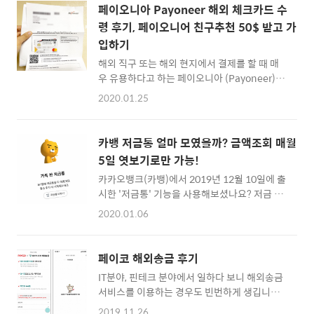
없고 한때 모바일 게임 회사에서 일했던 사람이
(+ 이벤트 추가 5000포인트)니까, 결과적으로
페이오니아 Payoneer 해외 체크카드 수
맞는가?, 유료앱은 정말 유명하거나 실용적인
한달에 1백만원을 쓰면 1만 5천원을 네이버포
령 후기, 페이오니어 친구추천 50$ 받고 가
앱만 구입해서 사용하는데요. 요즘에는 쓸만한
인트로 돌..
입하기
유료앱이 이렇다 할게 없어서 유료앱을 거의 사
용하지 않게 되는 것 같습니다. 대부분 좋은 유
해외 직구 또는 해외 현지에서 결제를 할 때 매
료 앱들은 구독형 경제로 가고 있기 때문에 아쉽
우 유용하다고 하는 페이오니아 (Payoneer) 선
기도 하구요 ^^ 어찌되었든 2019년 7월 카카오
불 카드를 수취하게 되었습니다. 페이오니어
2020.01.25
페이가 애플ID 결제 수단으로 등재된 것 처럼,
(또는 페이오니아_Payoneer)는 해외 머천다
PAYCO(페이코)도 2020년 2월부터 앱스토어/
이즈 판매를 하시는 아마존셀러 분들이나, 에어
아이클라우드/애플뮤직 등의 결제 방식으로 등
비앤비 숙소를 운영하면서 달러 계좌로 대급을
카뱅 저금통 얼마 모였을까? 금액조회 매월
록되었습니다. ..
받고 싶으신 분들이 사용하시는 해외 핀테크 서
5일 엿보기로만 가능!
비스죠. 국내 카드로 결제가 안된다면, 미국 현
카카오뱅크(카뱅)에서 2019년 12월 10일에 출
지에서 발행된 체크카드(DebitCard)와 동일한
시한 '저금통' 기능을 사용해보셨나요? 저금 매
취급을 받는 페이오니어 Prepaid 카드를 활용
번 통장 잔고가 딱 떨어지는 숫자가 아니면 동전
해봄직 합니다. 마스터(MasterCard)로 미국
2020.01.06
에 해당되는 금액을 바로 적금으로 입금하곤 했
여행을 할 때, 또는 해외에서 USD 달러 결제를
는데요. 카카오뱅크에서 딱 맞춘 서비스가 출시
할 때, 직구를 할 때 유용하게 사용할 수 있습니
되었기에 첫날부터 꾸준히 잔액을 999원으로
다. 가령 국내에서는 여러가지 이유로 결제가 막
페이코 해외송금 후기
만들면서 달려보았습니다. 제 기억으로는 가장
혀있어도, 페이오니아 체크카드는 결제가 가능
IT분야, 핀테크 분야에서 일하다 보니 해외송금
처음에 100원 정도가 되면 자판기 커피 그림이
한..
서비스를 이용하는 경우도 빈번하게 생깁니다.
나오고, 300~500원 정도로 시작하면 막대사탕
프로젝트가 너무 바쁘다보니, 약 한달 전쯤에 페
부터 시작하는 것으로 알고 있는데요. ^^ 초기
2019.11.26