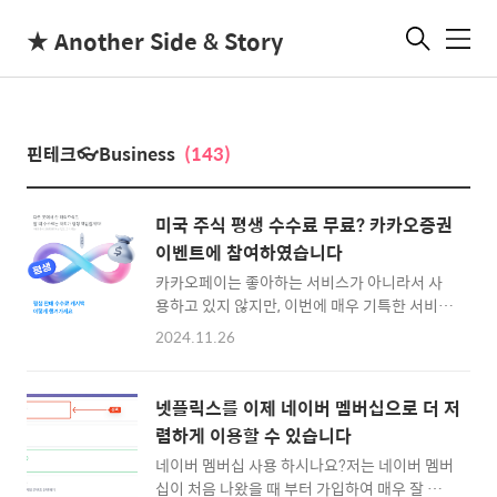
★ Another Side & Story
메
뉴
핀테크👓Business
(143)
미국 주식 평생 수수료 무료? 카카오증권
이벤트에 참여하였습니다
카카오페이는 좋아하는 서비스가 아니라서 사
용하고 있지 않지만, 이번에 매우 기특한 서비스
를 시작하더군요.바로 평생 판매 수수료 캐시백
2024.11.26
이벤트 입니다.다른 곳에서 산 해외주식을 팔 때
수수료를 카카오페이 주단위로 정산해서 캐시
백 해준다는 이벤트 입니다. 일단 한번 참여하면
넷플릭스를 이제 네이버 멤버십으로 더 저
평생 주어지는 이벤트라고 이해했기 때문에 꽤
렴하게 이용할 수 있습니다
좋은 기회라고 생각해서 참여해보게 되었습니
네이버 멤버십 사용 하시나요?저는 네이버 멤버
다.카카오페이 해외주식만 옮기면 판매 수수료
십이 처음 나왔을 때 부터 가입하여 매우 잘 활
평생 캐시백 이벤트이 이벤트는 일단 12월 31