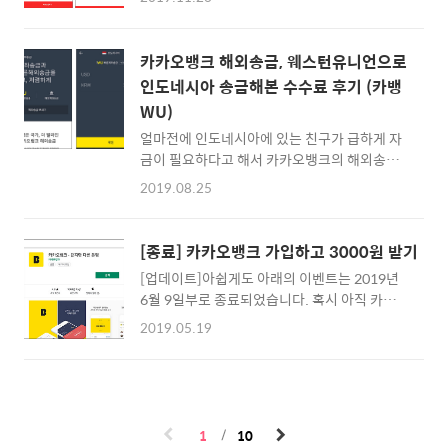
이코(Payco)에서 KEB하나은행과 손을 잡고 런
지원금을 받으면서 바로 막대사탕부터 시작하
칭한 해외송금 서비스 후기에 대해 조금 다루어
신 분들도 계신듯 하더군요 ^^ 아무튼 보통은 자
보려고 합니다.저는 인도네시아에 출장도 자주
판기 커피나 막대사탕으로 시작해서... 토요일,
카카오뱅크 해외송금, 웨스턴유니언으로
가는 편이었고, 이번에 송금을 해야 할 일이 있
일요일을 제외하고 조금씩 모아갔더니 떡볶이
인도네시아 송금해본 수수료 후기 (카뱅
어서 사용해보게 되었는데요.결론을 말하자
도 나오고, 카톡 이모티콘 가격도 나옵니다. ^^
WU)
면... 일단 수순이 너무 복잡해서 카뱅의 WU(웨
3000원을 조금..
스턴유니언) 빠른 송금만큼 만족스럽지는 못했
얼마전에 인도네시아에 있는 친구가 급하게 자
습니다. 해외송금의 키는 빠른 송금인 것 같은
금이 필요하다고 해서 카카오뱅크의 해외송금
데... 급하게 외국에 돈을 주어야 하는 상황에는
서비스를 사용한 적이 있습니다. 카뱅은 2가지
2019.08.25
아직까지 Western Union 보다 좋은 대안은 없
방식의 해외송금 보내기 서비스를 하고 있는데
어보이는 군요 :) 페이코 해외송금 후기 일단
요. 당일 바로 받아야 한다고 해서 부득이하게
Payco 해외송금 서비스를 시작하려면, 휴대폰
WU(Western Union) 송금을 이용했습니다.
[종료] 카카오뱅크 가입하고 3000원 받기
본인인증 ->..
인도네시아 및 동남아 쪽으로 송금을 보내시는
[업데이트]아쉽게도 아래의 이벤트는 2019년
분들에게 참고가 될 듯 하여 간단하게 해외송금
6월 9일부로 종료되었습니다. 혹시 아직 카카오
후기를 정리해봅니다. ▲ 카카오뱅크 빠른해외
뱅크 (카뱅)을 사용하고 있지 않으신분 계신가
송금 (WU, 웨스턴 유니온) 처음에는 약 120$
2019.05.19
요? 저는 카카오뱅크가 처음 출시되었던 지난
정도가 필요하다고 해서 아래와 같이 보냈습니
2017년 7월부터 지금까지 쭉 사용을 해오고 있
다. 인도네시아로 송금을 하는데 들어가는 수수
는데요. 얼마전에 흑자전환에 성공했다는 반가
료는 6$네요.적용 환율은 2019년 8월 7일자로
운 이야기도 들려옵니다. 카카오뱅크 계좌개설
USD 고시 매매기준율이 1,215.50원이었으니,
을 한 이후부터 거의 모든 뱅킹 및 이체 업무, 적
적용환율 1,227.45원은 약 11.95원을 더 비싸
1
10
금 풍차돌리기까지 모두 카뱅으로 하고 있기에