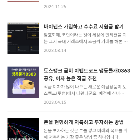
용하고 있는데요. 네이버에서 쇼핑을 많이 하시
일까지 신청해야 하고, 1월 7일까지 2천만원 정
2024.11.25
는 분들 치고 구독을 안하시는 분들이 없더군요.
도의 해외 주식을 카카오페이에 입고시켜야 합
처음에는 체험팩이라는 좋은 맛보기 서비스 콘
니다.저는 미국 주식은 주로 삼성증권을 통해서
텐츠팩이 있어서 음악도 듣고, 웹툰도 조금씩 보
거래 하고 있는데, 일단 삼성증권에 10분 이상
바이낸스 가입하고 수수료 지원금 받기
고... 네이버 클라우드 (마이박스) 웹하드도 사
기다려서 통화를 하고... 그리고 이벤트 관련해
암호화폐, 코인이라는 것이 세상에 알려졌을 때
용을 했었는데, 어느새 그게 없어지고 나니 이렇
서도 카카오페이 증권에 전화해..
는 그저 국내 거래소에서 조금씩 거래를 해본 경
데 쓸만한 콘텐츠팩은 없었던 것 같습니다.그러
험을 만들어봤었는데요. 지금까지 제대로된 투
다 또 다시 2024년 11월 넷플릭스와 제휴를 하
2023.08.14
자 성과는 었었던 것 같습니다. ㅎㅎ 생각해보면
더니 좋은 서비스로 돌아왔네요. 이제 네이버 멤
비트코인이나 이더리움 등을 국내 거래소에서
버십을 구독하면 넷플릭스 광고형 스탠다드를
거래하는 것도 재밌지만, 해외 거래소에서 가지
제공받을 수 있는 콘텐츠+ 이용권을 신청할 수
토스뱅크 굴비 이벤트코드 냉동물개0363
고 있어야 더 안전한 것이 아닌가(?)라는 생각에
있습니다.그래서 바로 신청을 해볼까 합니다.지
공유, 이자 높은 적금 추천
바이낸스(Binance)에 회원가입을 하고 기웃거
금까지는 네이버 멤버십에서 고를 것이 없어서
적금 이자가 많이 나오는 새로운 예금상품이 토
리게 되었습니다. 바이낸스 가입하고 수수료 지
웹툰 쿠키를 골라서 사용하..
스뱅크(토뱅)에서 나왔더군요. 예전에 신비한
원금 받기 :: Binance 가입하고 수수료 지원금
전설의 동물을 키우는(?) 키워봐요 적금 보다는
받기 :: 아무것도 모르는 상태에서 이것저것 배
2023.04.15
훨씬 매력적인 재미난 금융 상품이 나온 것 같습
워가다보니 시행착오를 겪어가면서 거래를 하
니다. 친구 추천 가입 이벤트코드를 입력해서 최
게 되는것 같은데요. 먼저 해외에서도 비트코인
대 1만원까지 받고 시작할 수 있는 추천코드가
이나 이더리움 등의 가상자산 투자를 하고 싶으
돈을 현명하게 저축하고 투자하는 방법
필요한 분들을 위해 먼저 이벤트 코드부터 공유
시다면, 국내 거래소 (업비트, 코인원 등등)에 입
돈을 투자하는 것은 부를 쌓고 미래의 목표를 위
해드리면 '냉동물개0363'입니다. 토스뱅크 굴
금을 하신 뒤 리플..
해 저축하는 가장 좋은 방법 중 하나입니다. 그
비 적금 이벤트코드: 냉동물개0363 :: 토스뱅크