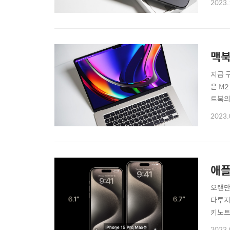
2023.
아이폰
있네요
맥북
지금 
은 M
트북의
'맥북
2023.
연상시
간에 스
애플
오랜만
다루지
키노트
매우 
2023.