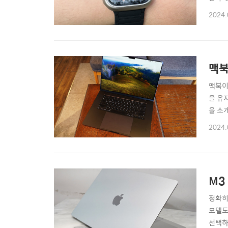
주는 
2024.
나면 
많습니
맥북
맥북이
을 유
을 소
이 느
2024.
뉴를 
가 없
M3
정확히
모델도
선택하