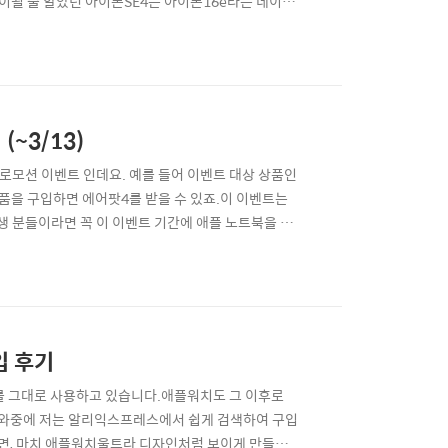
이될 줄 알았던 아이폰SE4는 아이폰16e라는 네이밍
류되었는데요.일단 아이폰16e가 인기가 없는 이유는 그
그리고 단일 카메라라는 것, 다이나믹 아일랜드 적용이
~3/13)
프로모션 이벤트 인데요. 예를 들어 이벤트 대상 상품인
품을 구입하면 에어팟4를 받을 수 있죠.이 이벤트는
학생 분들이라면 꼭 이 이벤트 기간에 애플 노트북을 구
자 계획하고 있기에, 맥북프로 M4 모델을 구입 시 어
육할인 스토어) 이벤트 바로가기 ::일단 위에 링크를
입 후기
를 그대로 사용하고 있습니다.애플워치도 그 이후로
이 와중에 저는 알리익스프레스에서 쉽게 검색하여 구입
하면, 마치 애플워치울트라 디자인처럼 보이게 만들어