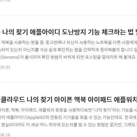
시간 라방으로 공개가 되고 있죠. 위에 유튜브 영상을 채널 고정해주시면 됩니다. :
 간단하게 정리해봅..
 나의 찾기 애플아이디 도난방지 기능 체크하는 법
 맥북을 사용하는 분들 중, 중고판매나 자신이 사용하는 노트북을 다른 사람에게 넘
속되어 있는지 아닌지를 가상 쉽게 확인하는 법을 간략하게 정리해볼까 합니다.일단 
(Sonoma)가 출시되어 확인 방법이 바뀌게 되면 포스팅을 업데이트 해 볼게
는 법: 활성화 잠금 상태 확인하기1. 최상단에 있는 애플 로고 클릭하여 '이 Mac
09.01
 정보'를 클릭하여 시스템 설저 앱의 '일반' 탭으로 진입합니다.3. 여기서 '정보
.
클라우드 나의 찾기 아이폰 맥북 아이패드 애플워
아이폰, 맥북, 아이패드, 애플워치 등등을 사용하다보면 '나의 찾기'라는 기능을 
나의 애플아이디(AppleID)와 연동된 기기들을 찾을 수 있는 기능인데요. 한국에
 분실되더라도 이 세상 어느 위치에 있는지를 알 수 있는 방법은 없지만, 그래도
접근할 수 없게, 또는 기기를 초기화할 수 없게 만들 수 있는 좋은 기능입니다. 
08.16