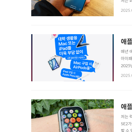
저는 
을 받
2025.
어느 
아닌 이
애플
매년 
아이패
202
입하시
2025.
떻게 
통해 
애플
저는 
SE2
할 수