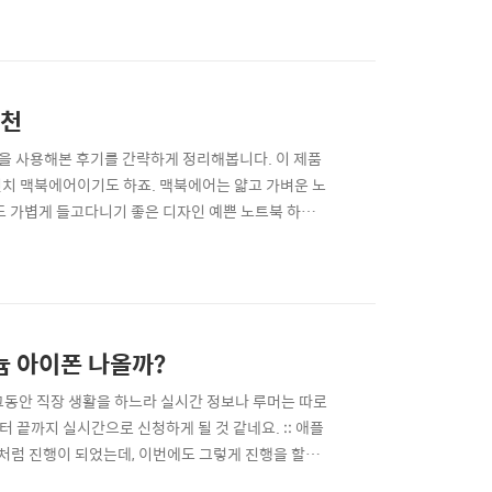
 아이클라우드 용량을 늘려주는 세심한 배려도 해주고
추천
델을 사용해본 후기를 간략하게 정리해봅니다. 이 제품
인치 맥북에어이기도 하죠. 맥북에어는 얇고 가벼운 노
도 가볍게 들고다니기 좋은 디자인 예쁜 노트북 하면
, M2 맥북에어 15인치 사용 후기 디자인은 맥북프로를
울이면 쉽게 구별이 가능합니다. 그리고 양쪽 여백 공
늄 아이폰 나올까?
그동안 직장 생활을 하느라 실시간 정보나 루머는 따로
 끝까지 실시간으로 신청하게 될 것 같네요. :: 애플
쇼처럼 진행이 되었는데, 이번에도 그렇게 진행을 할지
 볼 수 있습니다. 아니면 유튜브에서도 요즘에는 바