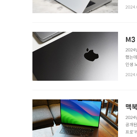
델도 
2024.
북에어
쨌든 
M3
202
했는데
인생 
공용P
2024.
:: 
맥북
202
공개된
프로'