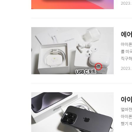
메이션
2023.
기능은
는데요
에어
아이폰
를 미
직구하
했습니
2023.
없어졌
모..
아이
얼마전
아이폰
했기 
로 미