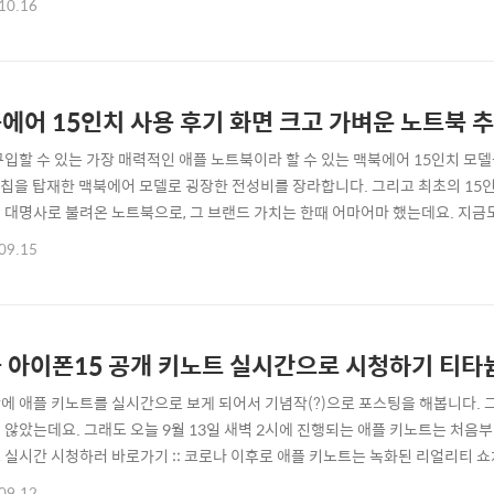
10.16
이 도착을 하니... 임시적으로 아이클라우드에 지금 내 폰을 백업할 수 있도록
. 그리고 맥이나 아이..
에어 15인치 사용 후기 화면 크고 가벼운 노트북 
구입할 수 있는 가장 매력적인 애플 노트북이라 할 수 있는 맥북에어 15인치 모
2 칩을 탑재한 맥북에어 모델로 굉장한 전성비를 장라합니다. 그리고 최초의 15
 대명사로 불려온 노트북으로, 그 브랜드 가치는 한때 어마어마 했는데요. 지금
에어'라는 키워드를 떠올릴 만큼 상징성을 가지고 있습니다. Macbook Air 15
09.15
킵니다만, 키보드 부분이 검게 처리가 되어 있지 않기 때문에 조금만 주의를 기
피커그릴이 없죠. ..
 아이폰15 공개 키노트 실시간으로 시청하기 티타
에 애플 키노트를 실시간으로 보게 되어서 기념작(?)으로 포스팅을 해봅니다. 
 않았는데요. 그래도 오늘 9월 13일 새벽 2시에 진행되는 애플 키노트는 처음부터
 실시간 시청하러 바로가기 :: 코로나 이후로 애플 키노트는 녹화된 리얼리티 
궁금해지네요. 잘 아시다시피 애플 키노트는 애플 공홈의 이벤트 페이지에서 바로
09.12