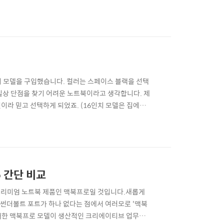
맥북에어 언박싱과 간단한 리뷰를 정리해봅니다.그동안 맥
바뀐 것이 없는데, 실버 모델은 굉장히 단순하네요.어
4인치 모델을 구입했습니다. 컬러는 스페이스 블랙을 선택
 사실상 단점을 찾기 어려운 노트북이라고 생각합니다. 제
 것이라 믿고 선택하게 되었죠. (16인치 모델은 집에서
했습니다) 맥북프로 14인치 스페이스 블랙 M3 Pro
한 모델입니다. 램은 기본모델에서 18GB이기에 딱..
o 간단 비교
플 프리미엄 노트북 제품인 맥북프로일 것입니다.새롭게
나 썬더볼트 포트가 하나 없다는 점에서 여러모로 '맥북
을 탑재한 맥북프로 모델이 생산적인 크리에이티브 업무를