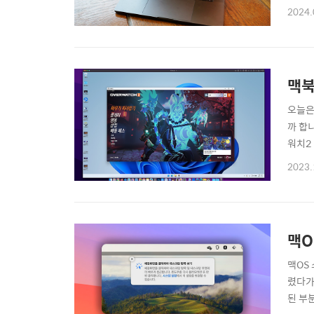
위해 
2024.
리뷰해보
맥북
오늘은
까 합
워치2
다. 
2023.
니고,
면 됩니
맥O
맥OS
렸다가
된 부