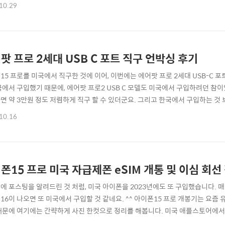
도 살짝 새로운 느낌으로 변한 것 같네요. 부가적으로 한영 전환을 할 때 파란
10.29
 꽤 직관적이라서 좋은 것 같습니다. 어찌되었든, 맥OS 소노마를 업그레이드 
. 이름하여 '배경화면을..
팟 프로 2세대 USB C 포트 직구 언박싱 후기
15 프로를 미국에서 직구한 것에 이어, 이번에는 에어팟 프로 2세대 USB-C 
국에서 구입했기 때문에, 에어팟 프로2 USB C 모델도 미국에서 구입하려던 참이었
면 약 3만원 정도 저렴하게 직구 할 수 있더군요. 그리고 한국에서 구입하는 것 
다. ㅎㅎ :: 에어팟 프로 2세대 홍콩판 구입하러 바로가기 :: 패키지가 별다를 것
10.16
습니다. 2023년 아이폰15의 출시를 기점으로, 이제 USB Type-C 의 시대가
폰15 프로 미국 자급제폰 eSIM 개통 및 이심 회선
에 포스팅을 알려드린 것 처럼, 미국 아이폰을 2023년에도 또 구입했습니다. 
16이 나오면 또 미국에서 구입할 것 같네요. ^^ 아이폰15 프로 개봉기는 요
때문에 여기에는 간략하게 사진 한컷으로 정리를 해봅니다. 미국 애플스토어에서 
국 배대지에 아이폰이 도착을 하기 전에... 제가 사용하고 있는 애플 관련 기기에