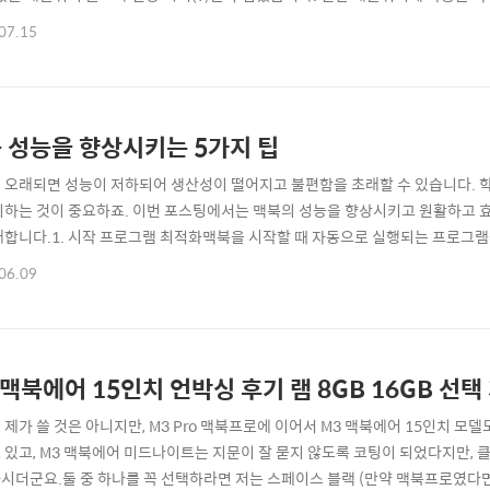
마법에 악세사리죠. 구성품은 위와 같이 되어 있습니다. 용두 부분은 접착력이 있
07.15
아랫면 커버는 꾹 눌러서 결합하면 되는 형태로 되어 있더군요 ㅎㅎ이런 신기한
다.애플워치 울트라를 보면서 한번..
 성능을 향상시키는 5가지 팁
 오래되면 성능이 저하되어 생산성이 떨어지고 불편함을 초래할 수 있습니다. 학
지하는 것이 중요하죠. 이번 포스팅에서는 맥북의 성능을 향상시키고 원활하고 
개합니다.1. 시작 프로그램 최적화맥북을 시작할 때 자동으로 실행되는 프로그램
려질 수 있습니다. 이러한 시작 프로그램을 관리하면 성능을 크게 향상시킬 수 있습
06.09
클릭하고 "시스템 설정"을 선택합니다."일반" 탭에서 "로그인 항목"을 클릭합
는 프로그램을 선택합니다."-" 버튼을..
 맥북에어 15인치 언박싱 후기 램 8GB 16GB 선택
 제가 쓸 것은 아니지만, M3 Pro 맥북프로에 이어서 M3 맥북에어 15인치 
 있고, M3 맥북에어 미드나이트는 지문이 잘 묻지 않도록 코팅이 되었다지만, 
시더군요.둘 중 하나를 꼭 선택하라면 저는 스페이스 블랙 (만약 맥북프로였다