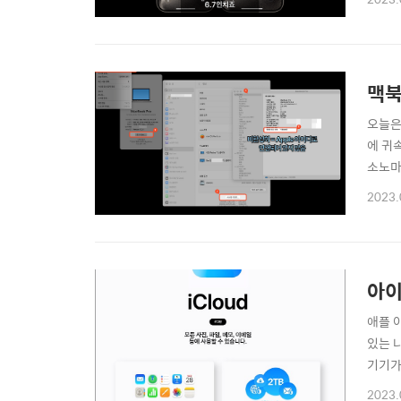
로 실
머들을
맥북
오늘은
에 귀
소노마
확인하
2023.
'추가
면 '시.
아이
애플 
있는 
기기가
보에 
2023.