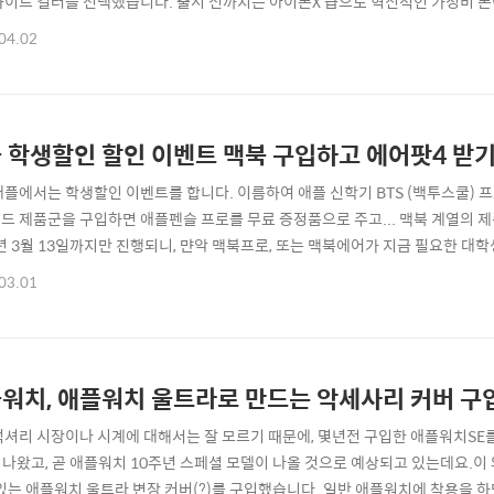
화이트 컬러를 선택했습니다. 출시 전까지는 아이폰X 급으로 혁신적인 가성비 폰
으면서, 아이폰16, 아이폰16 프로, 아이폰16 프로 맥스와 같은 제품군으로 분
04.02
부분에서도 특장점이 부족하다는 것이 아닐까 싶습니다. 맥세이프가 없다는 것, 
전 세대 제품임을 ..
 학생할인 할인 이벤트 맥북 구입하고 에어팟4 받기 (
애플에서는 학생할인 이벤트를 합니다. 이름하여 애플 신학기 BTS (백투스쿨) 
드 제품군을 구입하면 애플펜슬 프로를 무료 증정품으로 주고... 맥북 계열의 제
5년 3월 13일까지만 진행되니, 먄악 맥북프로, 또는 맥북에어가 지금 필요한 대
는 것이 큰 이득이겠죠. 제 경우에는 이번에 맥북프로 M4 Pro 모델을 구입하고
03.01
에어팟4를 사은품으로 신청할 수 있는지 정리해보겠습니다.:: 애플 학생할인 (교
접속하시면 학생..
워치, 애플워치 울트라로 만드는 악세사리 커버 구
럭셔리 시장이나 시계에 대해서는 잘 모르기 때문에, 몇년전 구입한 애플워치SE
가 나왔고, 곧 애플워치 10주년 스페셜 모델이 나올 것으로 예상되고 있는데요.
 있는 애플워치 울트라 변장 커버(?)를 구입했습니다. 일반 애플워치에 착용을 