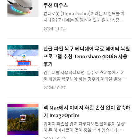
거 네이버 오피스란 서비스가 있었을때, 한글 문
어 있는 3구(?..
무선 마우스
서을 네이버 오피스에서 열어 보거나 편집을 할
수 있다는 것이 상당히 큰 메리트였는데요.
썬더로봇 (Thunderobot)이라는 브랜드를 아
2023년 12월 27일 네이버 오피스가 서비스를
시나요?국내에는 잘 알려져 있지 않지만, 중국
종료하면서 평도 마소 MS 워드만 사용하다가,
의 기술력이 꽤 집약되어 있는 게이밍 기어 브랜
2024.11.04
HWP 한글 문서를 급하게 편집해야 할 때는 당
드 입니다. 에일리언웨어에서 영감을 받은 듯한
황을 할 수 밖에 없죠.이럴때 사용해볼 수 있는
디자인과, 테슬라를 연상시키는 로고 디자인도
것이 웹에서 무료로 제공되는 있는 한컴 오피스
있는데요.게이밍 노트북 부터 게이밍 마우스, 키
한글 파일 복구 테너쉐어 무료 데이터 복원
Web(웹)입니다.한컴..
보드와 콘트롤러, 헤드셋, 게이밍 모니터 등, 국
프로그램 추천 Tenorshare 4DDiG 사용
내에만 잘 안 알려져 있지 탄탄한 게이밍 하드웨
후기
어 라인업을 모두 갖춘 브랜드 입니다. 이번에
직접 사용을 해보니 꽤 성능이 좋고, 구성과 가
컴퓨터를 사용하다보면, 실수로 휴지통에서 지
성비 있기에 추천을 해봅니다.Thunderobot
운 파일을 복구해야 하는 경우가 이따끔 발생합
ML903 Mini / 썬더로봇 ML903 미니 유무선
니다.보통 컴퓨터를 잘 다루는 사람들이 이런 상
2024.10.27
겸용 게이밍 마우스먼저 이 제품은 알리익스프
황을 더 많이 접하게 되는데요.평소 라이트하게
레스 썬더로봇 공식몰에서 구입할 수 있습니다.
컴터를 사용하는 유저는 보통 파일을 잘 삭제하
제가 구입한 모델은 ML903 Mini NearLi..
지 않는데, 컴퓨터를 잘 다루고 정보와 자료를
맥 Mac에서 이미지 화질 손실 없이 압축하
많이 다루는 사용자일 경우 오히려 스토리지 용
기 ImageOptim
량 최적화를 위해 바로바로 휴지통을 비우거나
이미지 파일을 많이 다루다보면 쓸데없이 용량
파일을 삭제해버리기 때문이죠. ^^다행인 것은
이 큰 이미지들이 많이 쌓일 때가 있습니다.특히
시중에 휴지통에서 지워버린 파일까지도 복원
PNG파일로 이미지 화질 손실 없이 원본으로 항
을 해주는 무료 복구 프로그램들이 존재하는데
2024.10.13