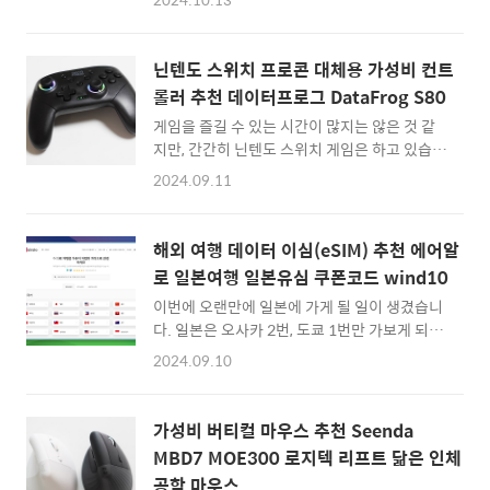
상 저장되는 PNG의 경우, 해상도가 높을 수록
요. 그 중에서도 사용하기 매우 쉽고 복구율이
생각보다 용량이 큰 이미지들이 만들어지게 되
높은 테너쉐어 4DDiG 제품을 추천해볼까 합니
는데요.오늘은 간편하게 이러한 이미지들을 화
다.Tenorshare 4DDiG 데이터 복구 프로그램
닌텐도 스위치 프로콘 대체용 가성비 컨트
질 손실 없이 압축을 할 수 있는 이미지옵팀
은 이름이 살짝 어려워 기억하기는 어렵지만, 무
롤러 추천 데이터프로그 DataFrog S80
(ImageOptim)이라는 맥용 툴을 소개해볼까
료 버전을 사용해도 2GB까..
게임을 즐길 수 있는 시간이 많지는 않은 것 같
합니다.ImageOptim 이미지 용량 압축 앱일단
지만, 간간히 닌텐도 스위치 게임은 하고 있습니
ImageOptim은 맥(Mac)에서 간단하게 사용
다.닌텐도 스위치를 사용하다가 컨트롤러에도
해보기 좋은 이미지 용량 압축 툴입니다. 간단하
2024.09.11
관심을 가지게 되었는데요. 알리익스프레스에
게 드래그 앤 드롭으로 바로 이미지를 압축해주
서 매우 저렴한 가격에 닌텐도 프로콘과 유사한
는데요.먼저 테스트를 해보는 용도로 원본 이미
컨트롤러를 구입할 수 있다고 해서 시험삼아 데
지들은 다른 곳에 백업을 해두시고
해외 여행 데이터 이심(eSIM) 추천 에어알
이터프로그 S80을 구입해보았습니다.직접 사
ImageOptim앱을 사용하시는 것을 추천해봅
로 일본여행 일본유심 쿠폰코드 wind10
용해보니 진동도 되고, 자이로센서도 있어서 닌
니다. 왜냐면 바로 이미지를..
이번에 오랜만에 일본에 가게 될 일이 생겼습니
텐도 스위치 게임을 즐기는데 손색이 없네요. 추
다. 일본은 오사카 2번, 도쿄 1번만 가보게 되었
천해볼까 해서 간단하게 개봉사진을 공유해봅
는데요.그 동안 항상 동행하는 인원이 있어서 로
니다.제품을 개봉해보면 사실 위의 컨트롤러 본
2024.09.10
밍이나 해외 데이터 유심을 구입해본 적이 없지
체와 메뉴얼이 다 입니다. ㅎㅎ충전을 조금 해주
만, 이번에는 혼자 잠깐 시간을 내어 갔다오는
고... 닌텐도 스위치와 연결하기 전에 조금 디자
거라서 일본 여행용 이심(eSIM)을 미리 인터넷
인을 둘러보았습니다.뒷면에 조명 스위치를 통
가성비 버티컬 마우스 추천 Seenda
으로 구입했습니다.해외 여행 갈 때 미리 챙기면
해 컬러를 전환할 수 있더군요.요렇게 누를 때
MBD7 MOE300 로지텍 리프트 닮은 인체
좋은 여행용 이심(eSIM) 서비스는 여러가지가
마다 LED 컬러가 전환됩니다. ㅎㅎ닌텐..
공학 마우스