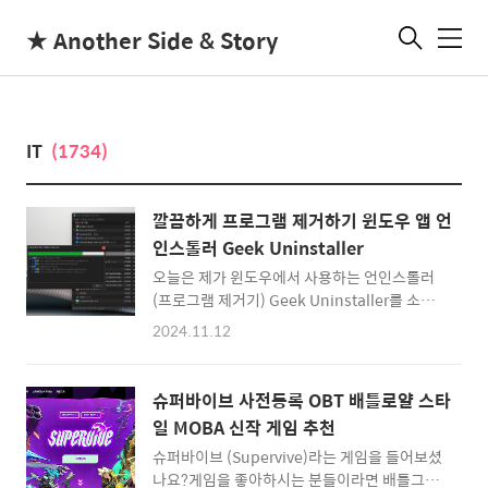
★ Another Side & Story
메
뉴
IT
(1734)
깔끔하게 프로그램 제거하기 윈도우 앱 언
인스톨러 Geek Uninstaller
오늘은 제가 윈도우에서 사용하는 언인스톨러
(프로그램 제거기) Geek Uninstaller를 소개
해볼까 합니다.가끔 윈도우11에 여러가지 소프
2024.11.12
트웨어를 설치하다보면 내가 잘 모르는 프로그
램이나 앱이 설치되는데요.그럴떼 보통 윈도우
의 기본 '프로그램 추가/제거'를 사용할 수도 있
슈퍼바이브 사전등록 OBT 배틀로얄 스타
지만, 조금 더 전문적으로 설치됩 앱을 깔끔하게
일 MOBA 신작 게임 추천
지워주는 Uninstaller가 있습니다. 바로 Geek
슈퍼바이브 (Supervive)라는 게임을 들어보셨
Uninstaller죠Geek Uninstaller 긱 언인스톨
나요?게임을 좋아하시는 분들이라면 배틀그라
러:: 긱 언인스톨러 다운로드 바로가기 ::먼저 위