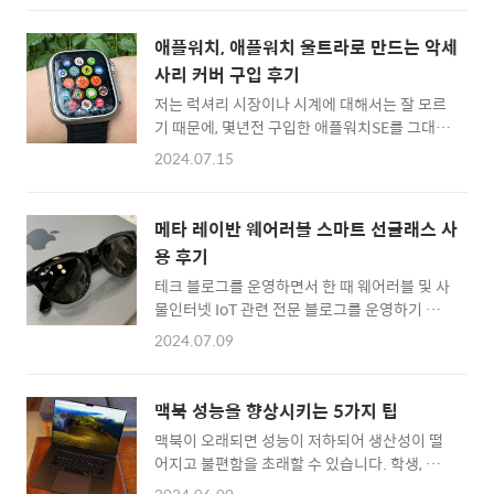
그래서 완벽하지는 않아도 깨짐 현상이 없이 어
칩이 높은 퍼포먼스를 내면서 이제 CPU의 새로
떻게 하면 한글 파일을 워드로 변환할 수 있는지
운 바람이 불고 있네요.특히 노트북 처럼 가볍게
애플워치, 애플워치 울트라로 만드는 악세
방법을 찾아보니, M..
휴대해야 하고, 높은 전성비를 통해 배터리 효율
사리 커버 구입 후기
이 좋아야하는 특성을 가진 노트북 컴퓨터는 이
저는 럭셔리 시장이나 시계에 대해서는 잘 모르
제 ARM의 시대가 무르익고 있는 것 같습니다.
기 때문에, 몇년전 구입한 애플워치SE를 그대로
인텔 CPU가 아닌 퀄텀 스냅드래곤 X 엘리트
사용하고 있습니다.애플워치도 그 이후로 SE2
(Snapdragon X Elite)를 탑재한 ARM 칩 기반
2024.07.15
가 나왔고, 곧 애플워치 10주년 스페셜 모델이
의 윈도우 머신들이 속속 출시되고 있기 때문이
나올 것으로 예상되고 있는데요.이 와중에 저는
죠.제가 윈도우PC를 사용하게 된다면 아무래도
알리익스프레스에서 쉽게 검색하여 구입할 수
씽크패드 노트북이나, 마이크로소프트의 서피
메타 레이반 웨어러블 스마트 선글래스 사
있는 애플워치 울트라 변장 커버(?)를 구입했습
스 프로 정도를 고려해볼 것 같은데요. 이번에
용 후기
니다. 일반 애플워치에 착용을 하면, 마치 애플
레노버에서..
테크 블로그를 운영하면서 한 때 웨어러블 및 사
워치울트라 디자인처럼 보이게 만들어주는 마
물인터넷 IoT 관련 전문 블로그를 운영하기 위
법에 악세사리죠. 구성품은 위와 같이 되어 있습
해 블로그를 2개로 나누었었는데요.다시 하나
니다. 용두 부분은 접착력이 있어서 붙이면 되는
2024.07.09
의 테크 블로그로 통합하고, 웨어러블 IoT기기
형태로 되어 있고, 앞커버를 씌우고 나면 아랫면
에 대한 글도 이곳에 다시 쓰는 정책을 재점검
커버는 꾹 눌러서 결합하면 되는 형태로 되어 있
하고 있습니다. ^^아무튼 이번에는 메타 (구 페
더군요 ㅎㅎ이런 신기한 아이템을 생각해내다
맥북 성능을 향상시키는 5가지 팁
이스북)에서 웨어러블 스마트 글래스 제품을 내
니, 역시 세상은 넓고 아이디어는 많습니다.애플
맥북이 오래되면 성능이 저하되어 생산성이 떨
놓은 제품을 사용해본 후기를 간단하게 정리해
워치 울트라를 보면서 한번..
어지고 불편함을 초래할 수 있습니다. 학생, 전
봅니다. 레이반(Rayban)과 메타(Meta)가 내
문가 또는 일반 사용자라면 누구나 최상의 성능