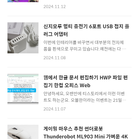
운드나 롤 처럼, 서로 팀을 맺고 생존을 경쟁하
에 사이트로 이동 하면 다운로드 버튼을 보실 수
2024.11.12
는 MOBA(AOS) 스타일의 게임을 즐겨 하실 텐
있습니다.다운로드 버튼을 클릭하고, 개인용으
데요. 슈퍼바이브는 이번 2024년 11월 21일
로 사용하실 경우 무료로 사용하실 수 있습니다.
OBT 오픈베타를 시작하는 온라인 배틀 게임입
Zip 압축파일로 다운로드 받아보면 별다른 설
신지모루 멀티 충전기 6포트 USB 접지 플
니다. 경쟁과 치열한 전략 그리고 다채로운 플레
치 없이 스탠드얼론 (무설치) 프..
러그 어댑터
이가 가능하기에 많은 게이머들의 주목을 받고
이번에 인테리어를 바꾸면서 대부분의 전자제
있죠.슈퍼바이브 사전등록 이벤트슈퍼바이브
품을 흰색으로 꾸미고 있습니다.예전에는 다 블
는 배그처럼 팀전 전투에서 끝까지 살아남는 것
랙이었는데, 요즘은 왠지 모르게 화이트가 깨끗
인데요. 4명의 플레이어가 한 팀을 구성해서 총
2024.11.08
하고 좋은 것 같더군요.지금 사용하고 있는 멀티
10팀이 대규모로 참여하면서 전장을 누비는 게
어댑터는 정말 셀 수 없을 정도로 많지만, 이번
임입니다. 저는 롤처럼 순간의 컨트롤이 요구되
에는 평소 저렴한 가격 대비 신뢰도가 높은 신지
는 게임은 잘 못하는 편인데, 그래도 슈퍼바이브
웹에서 한글 문서 편집하기 HWP 파일 편
모루 제품을 사용해보고 싶어서 신지모루 6포
는 제가 좋아할만한 스타일의 매력적인 캐릭터
집기 한컴 오피스 Web
트 멀티 충전기를 구입했습니다.USB-A가 4포
영웅들이 많아서 한번 해보..
안녕하세요, 오랜만에 티스토리에서 이런 이벤
트이고, USB-C가 2포트인 총 90W 충전 어댑터
트도 하는군요. 오블완이라는 이벤트는 21일동
입니다. 참고로 신지모루(Sinjimoru)하면 뭔가
안 꾸준하게 블로그에 글을 써서 응모하는 것인
외국 기업의 제품 같은데, 우리나라 기업 제품이
2024.11.07
데, 끝까지 완주할 수 있을지 한번 도전해보겠습
더군요 :)신지모루 6포트 고속 충전기박스를 바
니다.오늘은 국내 테크 블로거인 만큼, 그리고
로 오픈해 보았습니다.안에는 이렇게 흰색 어댑
제 블로그의 유입이 한글 문서 (HWP)로 많이
터가 들어 있네요.보이시는 것처럼 접지 플러그
게이밍 마우스 추천 썬더로봇
들어오시는 것을 알게 되었습니다.아무래도 과
라서 일반 8자 케이블이 아니라, 접지가 추가되
Thunderobot ML903 Mini 가벼운 4K