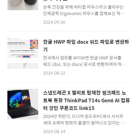
있지만, 그중 가장 간편하고 사용하기 좋은 서비
스로 에어알로(Airalo)가 있더군요. 여러분도
손목 건강을 위해 버티컬 마우스라고 불리우는
사용해보시면 좋을 것 같아서 추천해봅니다.::
인체공학 Ergonomic 마우스를 접해보신 적이
에어알로 Airalo 여행용 현지 유심 사이트 바로
있으실 텐데요. 제 경우에는 버티컬 세로그립형
2024.09.06
가기 ::'에어알로'라고 불리우는데요. 얼핏 보면
마우스만 사용할 정도로 버티컬 마우스 매니아
에어랄로라고 읽게 될 것 같은데 어쨌든 에어알
입니다.가장 마음에 드는 인생 마우스는 역시 로
로가 맞는 것 같습니다. 동남아 여행이나 일본,..
지텍 버티컬 마우스 중 하나인 로지텍 리프트
한글 HWP 파일 docx 워드 파일로 변환하
(Logitech Lift) 이지만, 한가지 단점이 있다면
기
사무용 마우스 치고는 살짝 가격대가 높다는 것
한국에서 업무를 보다보면 한글 HWP 문서를
인데요.이번에 로지틱 리프트와 닮은꼴 마우스
워드 (doc, 또는 docx) 문서로 변환하여야 하는
라고 할 수 있는 Seenda MBD7 버티컬 마우스
상황이 발생합니다.처음부터 워드로 되어 있으
를 사용해보게 되어 리뷰를 해봅니다.신다 버티
2024.08.22
면 편할 테지만... 우리나라에서 개발된 한글도
컬 마우스 Seenda MBD7 (MOE300)먼저 패
매우 우수한 워드프로세서니까요. ㅎㅎ특히 국
키지를 열어보면 안에서는 위와 같은 구성품들
내의 관공서에서는 아무래도 MS오피스 보다는
을 볼 수 있습니다. 메뉴얼와 USB A to C 어댑
스냅드래곤 X 엘리트 탑재한 씽크패드 노
한글을 편하게 사용하고 있기 때문에, 국내 업무
터, 그리고 충전을 위한 USB 케이블 입..
트북 등장 ThinkPad T14s Gen6 AI 컴퓨
에서 한글 문서를 사용하는 일이 빈번하죠.어찌
터 할인 쿠폰코드 link15
되었든 여러가지 이유로 한글 문서를 MS오피스
워드로 변환해야 할 때, 간단한 문서는 손쉽게
2024년 하반기, 드디어 윈도우PC에서 서서히
복사 붙여넣기나 '다른 이름으로 저장하기'로
세대 교체와 변화의 물결이 일어나고 있다는 생
어느정도 해결이 가능하지만... 복잡한 테이블
각이 듭니다.한동안 인텔이 컴퓨터 시장을 지배
2024.08.14
이 들어간 문서는 깨짐 현상이 두드러지더군요.
해왔었는데요. 본격적으로 ARM기반의 저전력