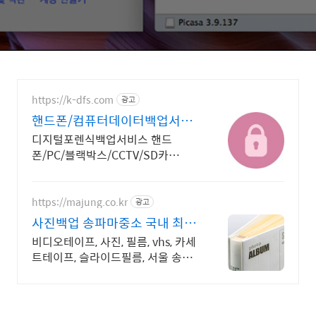
https://k-dfs.com
광고
핸드폰/컴퓨터데이터백업서비
스
디지털포렌식백업서비스 핸드
폰/PC/블랙박스/CCTV/SD카
드/USB 등 검증된백업
https://majung.co.kr
광고
사진백업 송파마중소 국내 최대
규모, 디지털변환
비디오테이프, 사진, 필름, vhs, 카세
트테이프, 슬라이드필름, 서울 송파
비디오테이프, 사진, 필름, CD, 각종
보지 못하고 있는 옛날 소장자료 디
지털화