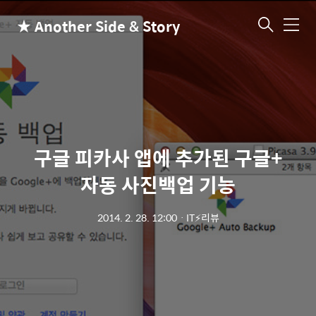
★ Another Side & Story
메
뉴
구글 피카사 앱에 추가된 구글+
자동 사진백업 기능
2014. 2. 28. 12:00
ㆍ
IT⚡리뷰