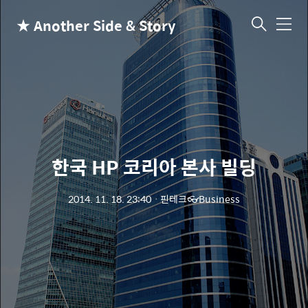
★ Another Side & Story
메
뉴
한국 HP 코리아 본사 빌딩
2014. 11. 18. 23:40
ㆍ
핀테크👓Business