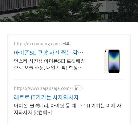
http://m.coupang.com
광고
아이폰SE 쿠팡 사진 찍는 감성
폰
인스타 사진용 아이폰SE! 로켓배송
으로 오늘 주문, 내일 도착! 학생폰
세컨폰 딱! 깔끔한 상태, 빵빵한 배터
리
https://www.sajansaja.com/
광고
레트로 IT기기는 사자와사자
아이폰, 블랙베리, 아이팟 등 레트로 IT기기는 이제 사
자와사자 닷컴에서!