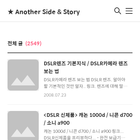
★ Another Side & Story
메
뉴
전체 글
(2549)
DSLR렌즈 기본지식 / DSLR카메라 렌즈
보는 법
DSLR카메라 렌즈 보는 법 DSLR 렌즈. 알아야
할 기본적인 것만 알자.. 링크. 렌즈에 대해 말하
다.. 흔히... DSLR카메라는 바디보다 렌즈가 중
2008.07.23
요하다고 말합니다. 일리있는 말입니다. 렌즈는
눈과 같습니다. 눈이 좋으면 좋을수록 멋진 화상
이 맺히는 것은 당연한 것입니다. ^^; 그렇기 때
<DSLR 신제품> 캐논 1000d / 니콘 d700
문에 좋은 렌즈를 갖고 있다는 것은 좋은 눈으로
/ 소니 a900
세상을 볼 수 있다는 것입니다... 하지만 우리의
캐논 1000d / 니콘 d700 / 소니 a900 링크...
눈과는 달리 렌즈는 매우 복잡한 설계방식으로
DSLR신제품을 프리뷰하다... - 완전 보급기
이루어진 하나의 광학기기이자 전자기기입니