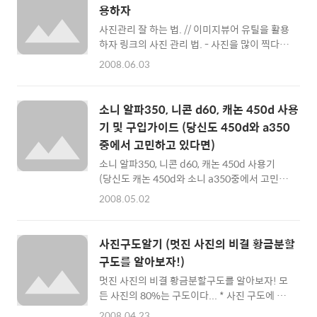
>> 1. flickr.com: 전세계 포토그래퍼가 모이는
이트로 필요한 기능들이 속속 추가되어 있어최
용하자
그곳.. flickr flickr은 전세계 포토그래퍼들이
고의 ..
사진관리 잘 하는 법. // 이미지뷰어 유틸을 활용
모이는 곳이다... 이곳에서는 빼어난 사진들을
하자 링크의 사진 관리 법. - 사진을 많이 찍다보
관람해 볼 수가 있는데 다양한 카메라 기종을 사
면... 지능적인 방법으로 사진을 관리해야 한다
용하는 유저들을 만나볼 수 있고, 로모카메라 작
2008.06.03
- 사진생활을 즐기다 보면, -특히 DSLR카메라
품들도 많이 있다.. 사용하려면 야후! 아이디계
를 사용하다 보면- 어느새 정리하기 어려울 정
정이 있어야 하며.. 다이나믹한 사진관리가 가
도로 불어난 사진 량에 놀라게 됩니다. DSLR카
능하다.. 용량제한은 없지만, 200장 이상의 사
소니 알파350, 니콘 d60, 캐논 450d 사용
메라는 촬영할 때 '찰칵~' 하는 경쾌한 소리와
진을 관리할 경우, 전에 올린 사진..
기 및 구입가이드 (당신도 450d와 a350
감각을 전해주기 때문에 필요이상으로 많은 사
중에서 고민하고 있다면)
진을 찍게 만드는 카메라입니다. ^^; 그럼 사진
을 잘 관리 할 수 있는 노하우를 알아볼까요...?
소니 알파350, 니콘 d60, 캐논 450d 사용기
1. 날짜별 폴더로 정리한다. 사진을 효과적으로
(당신도 캐논 450d와 소니 a350중에서 고민하
관리하는 방법은 여러가지가 있겠지만, 날짜별
고 있다면) 링크의 DSLR카메라 구입 가이드 들
2008.05.02
로 폴더를 만들어서 관리하는 방법이 가낭 무난
어가기 전에... * 저는 알파유저임으로 소니카메
하고 효과적인 것 같습니다. 카메라 옵션을 잘
라를 선호하고 있다는 것을 미리 밝혀둡니다..
보시면, 폴더명을 '날짜 형식'으로 세팅하는 메
^^; >> 1. 니콘 d60 -니콘은 DSLR보급기를 컴
사진구도알기 (멋진 사진의 비결 황금분할
뉴..
팩트 카메라처럼 접근하기 쉽게 포지셔닝 하려
구도를 알아보자!)
는 것 같다 - 니콘 d60은 d40x의 후속작이라고
멋진 사진의 비결 황금분할구도를 알아보자! 모
볼 수 있습니다. 화소는 1000만화소. 일단 단점
든 사진의 80%는 구도이다... * 사진 구도에 대
을 따져보면, 카메라에 모터가 들어있지 않아서
해 설명하기 위해 다른 분들의 글과 사진을 인용
AF렌즈가 아니면 수동으로 초점을 맞춰야 한다
2008.04.23