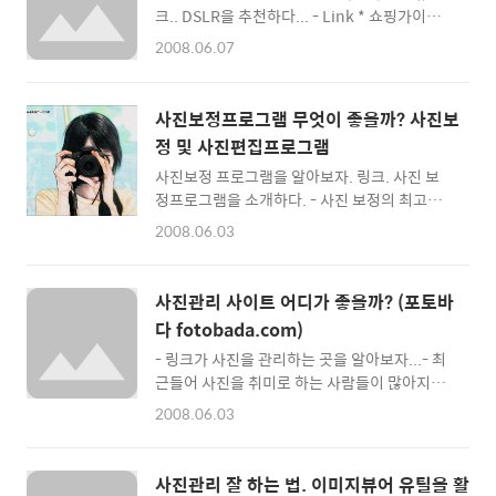
요... 왼쪽부터 a200/ a300/ 450d/ d80/ 앞으
크.. DSLR을 추천하다... - Link * 쇼핑가이드
로 좋은 포스팅을 해봐야겠습니다.. ^^; Link //
용으로 작성하였음을 미리 밝힙니다. ^^; - 항상
Minseok
2008.06.07
모든 제품이든, 가격 대비 성능이 뛰어나야 하
고, 사용하는데 즐거움이 있어야 한다. - 그 동안
참 많은 카메라를 써봤습니다... 사진을 시작한
사진보정프로그램 무엇이 좋을까? 사진보
지 오래되진 않았지만, 지금까지 잡.아.봤.던 카
정 및 사진편집프로그램
메라는 a100, d80, 400d, a700, d40x, a200,
사진보정 프로그램을 알아보자. 링크. 사진 보
450d, 입니다... 이 밖에도 많은 카메라를 사용
정프로그램을 소개하다. - 사진 보정의 최고는
해 봤지만, 저는 고급기종 보다는 언제든지 여유
역시 포토샵이다.. 하지만... - 사진보정 프로그
롭게 들고 나가 찍을 수 있는 보급기 및 입문기
2008.06.03
램의 최고점에 있는 것은 역시 전문 보정 프로그
종을 좋아하기 때문에.. 결국, 실용성이 가장 뛰
램인 포토샵과 페인트샵 등일 것입니다. 하지만
어난 모델을 선호하고 있습니다. ^^; 최근
초보자도 간단하게 사용할 수 있는 효과만점의
DSLR카메..
사진관리 사이트 어디가 좋을까? (포토바
사진보정 소프트웨어가 많이 있습니다. 최근에
다 fotobada.com)
는 설치을 하지 않고 웹상에서도 간단한 보정을
- 링크가 사진을 관리하는 곳을 알아보자...- 최
할 수 있는 사이트들도 생겨나고 있네요. 일단,
근들어 사진을 취미로 하는 사람들이 많아지면
매우 좋은 사진보정 유틸리티 몇가지를 꼭 소개
서... 사진이 일상의 한 부분이 되어가는 지금..
해 드리고 싶습니다. 1. 포토스케이프 : 다운로
2008.06.03
괞찮은 사진 관리사이트들이 생겨나고 있다...
드 >> http://photoscape.co.kr 여러가지 기
사진관리사이트 중 다양한 기능과 편리함으로
능을 가지고 있으면서도 가장 쓰기 편리한 포토
무장한 참신한 사이트 들을 소개해 볼까 한다..
스케이프 입니다. 보정유틸 중 가장 신속한 업데
사진관리 잘 하는 법. 이미지뷰어 유틸을 활