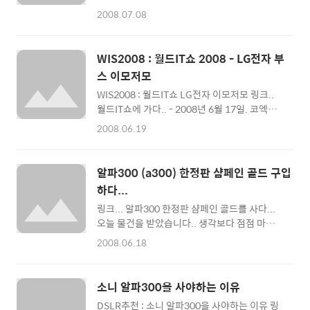
DSLR이라고 해야할까/ 니콘유저에게는 매우
다. 일단 렌즈 설계방식이나 렌즈알이 몇군 몇
2008.07.08
의미깊은 제품이다. / 알파900: 소니의 본격적
매, MTF차트 같이 복잡한 것은 접어둡시다.. ^^;
인 플래그쉽 DSLR이다.. - DSLR신제품을 지금
알면 알수록 골치아프고... 사실 알아도 별 쓸데
이 시점에서 살펴보는 것이 좋은 타이밍인지 아
가 없습니다... 언제나 중요한건 사진입니다...
WIS2008 : 월드IT쇼 2008 - LG전자 부
닌지 모르겠습니다... 항상 그렇듯... 저는 출시
^^: - 칼자이쯔 16mm-80m..
스 이모저모
도 안된 제품을 살펴보는 것을 싫어합니다... 전
WIS2008 : 월드IT쇼 LG전자 이모저모 링크..
자제품은 일단 만져보고 사용해 본 후에 평가를
월드IT쇼에 가다.. - 2008년 6월 17일. 코엑스
내리는 것이 가장 정확하기 때문입니다. 하지만
에서 열리고 있는 월드IT쇼 전경 - 2008년 6월
IT기기 매니아로써, 출시예정인 제품의 스펙을
2008.06.19
17일, 월드IT쇼 첫날 행사장에 다녀왔습니다.
보고 두근두근거리는 것은 어쩔 수 없죠. ^^; 누
여러가지 일이 겹쳐서 3층 대서양홀에서 있는
가 그러던가요... 물건을 구입한 후보다 사기전
메이저급 부스밖에 돌아보지 못했습니다. 아트
에 기대하는 동안이 더 즐겁다고 말이죠 ^^; 일
알파300 (a300) 한정판 샴페인 골드 구입
디렉터 김치호님의 디자인으로 더욱 눈에 띄고,
단 캐논의 신제품을 제외하고..
하다...
다양한 신제품을 구경해 볼 수 있었던 LG전자
링크... 알파300 한정판 샴페인 골드를 사다...
부스를 중점적으로 사진을 찍어봤습니다. ^^; -
오늘 물건을 받았습니다.. 생각보다 점점 마음
대서양홀 SK,삼성,LG전자,KT등 국내 메이저기
에 드네요.. ^^; a300 한정판은 구입하면, 가죽
업의 신제품을 만날 볼 수 있다.. - - 감각적인 부
2008.06.18
스트랩, 소니정품 CF메모리2기가, 가방, 그리고
스디자인이 돋보이는 LG전자 부스, 대서양홀
융 이렇게 많은 사은품을 챙겨줘서 직접 소니스
안쪽에 있다.. - LG전자 전시관의 모습입니다...
타일 매장에서 예약상품으로 구입했습니다..
유선형으로 넓게 디자인된 부스가 매우 인상적
소니 알파300을 사야하는 이유
^^; 벌써 제가 구입한.. 5번째 DSLR카메라네
인 곳입니다.. ^^; 대서..
DSLR추천 : 소니 알파300을 사야하는 이유 링