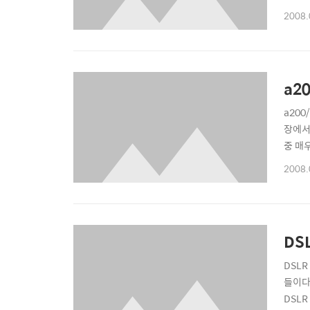
히려 
2008.
사진을
..
a2
a200
장에서
중 매
지 알아
2008.
있는 
다... 
DS
DSLR
들이다
DSL