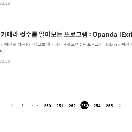
 최근에 나온 a200이란 모델은 DSLR처음 사용자를 세심한 부분까지 배려한
02.28
 있다. 스타일리쉬한 디자인과 편리한 인터페이스, 그리고 초보들이 가장 선호
 색감을 표현해 낼 수 있는 마이..
카메라 컷수를 알아보는 프로그램 : Opanda IExi
 카메라로 찍은 Exif 태그를 매우 자세하게 보여주는 프로그램.. Nikon 카
다..
02.26
1
···
250
251
252
253
254
255