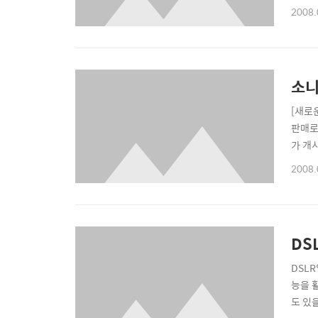
는 d
2008.
넘는 멋
소니
[새로
판매로 
가 개
기다리
2008.
듯 캐
DS
DSL
능을 
도 있