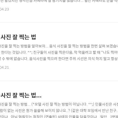
면 알겠지만 생각만큼 카메라에 잘 담기지를 않습니다... 일단 카메라로 눈을 찍
많은데요, 이것은 카메라의 노출계가 회색 18%를 감지하여 노출값을 정하기 때
04.23
못하는 것이지요~) 쌓여있는 흰 눈을 카메라에 담기 위해서는 한 두 스톱 정도 노출
사진 잘 찍는 법
진을 잘 찍는 방법을 알아보자... 음식 사진을 잘 찍는 방법을 한번 살펴 보겠습니다
 한다는 것입니다. ^^; 친구들이 사진을 찍은다음, 막 먹을려고 할 때 "나도 
갈 수 밖에 없습니다. 음식사진을 찍으려 한다면 주위 시선은 의식 하지 말고 항상
.2.28. 대학로... Hollys Coffee -음식 사진을 예쁘게 찍으려면 여러가지 
04.21
 접사모드를 사용해서 음식을 찍어봅시다. DSLR이 아니라도 일반 컴팩트 카메라
사진 잘 찍는 법...
사진을 잘 찍는 방법... (*모델 사진 잘 찍는 방법이 아닙니다. ^^;) 인물사
사람이 없는 사진은 뭔가 쓸쓸해 보이지 않나요..? (같은 대학 모임에서 만난 친구.
것이냐.. 아님 멈춰있는 정적인 (연출된) 상태의 인물을 담을것이냐...일단...2번