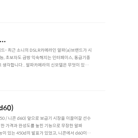
LR카메라는 다양한 렌즈와 수동기능을 통해서 자신만의
국 사람입니다... (말의 앞뒤가 안맞나요? ㅋㅋ 사진은
..
가이드- 최근 소니의 DSLR카메라인 알파(a)브랜드가 시
기능, 초보자도 금방 익숙해지는 인터페이스, 동급기종
고 생각합니다.. 알파카메라의 신모델은 무엇이 있는
다, 작가주의/ FreeStyle 슈팅 등 명언을 남기고
 알파는 보급기 시장에 무려 3개의 시리즈를 내놨
d60)
a350 / 니콘 d60) 앞으로 보급기 시장을 이끌어갈 선수
 저렴한 가격과 완성도를 높힌 기능으로 무장한 알짜
능이 있는 450d의 발표가 있었고, 니콘에서 d60이라