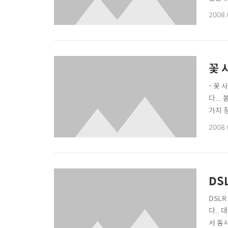
(가만히
2008.
는 실
꽃 
- 꽃 
다...
가지 
예쁘게
2008.
(직사
DS
DSL
다..
서 동