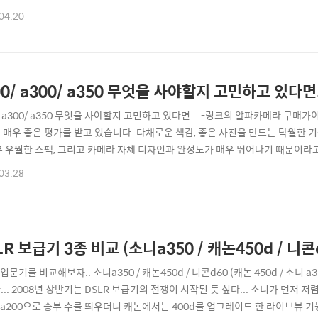
일반 상황에서는 컴팩트카메라가 훨씬 멋진 사진을 만들어 내기도 합니다. DS
04.20
 만드는 도구일뿐, 그 이상도 그 이하도 아니라는 점... 좋은 사진을 찍는 것은 결
00/ a300/ a350 무엇을 사야할지 고민하고 있다면.
/ a300/ a350 무엇을 사야할지 고민하고 있다면... -링크의 알파카메라 구매
 매우 좋은 평가를 받고 있습니다. 다채로운 색감, 좋은 사진을 만드는 탁월한 
우 우월한 스펙, 그리고 카메라 자체 디자인과 완성도가 매우 뛰어나기 때문이라
보고, 무엇을 선택해야 좋을지 알아봅시다...;; (그 누구의 사진과도 똑같고 싶지 않
03.28
알파카메라 보급기 라인업) 올해부터 본격적으로 신제품을 출시하기 시작한 소니
요약..
LR 보급기 3종 비교 (소니a350 / 캐논450d / 니콘
 입문기를 비교해보자.. 소니a350 / 캐논450d / 니콘d60 (캐논 450d / 소니 
... 2008년 상반기는 DSLR 보급기의 전쟁이 시작된 듯 싶다... 소니가 먼저
R a200으로 승부 수를 띄우더니 캐논에서는 400d를 업그레이드 한 라이브뷰 기