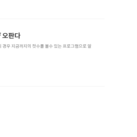
 카메라이고, 사진생활을 즐겁게 만들어주는 특별한 요
할만한 중요한 손떨림보정기능, 착한 가격 그리고 무궁
f 오판다
메라의 경우 지금까지의 컷수를 볼수 있는 프로그램으로 알