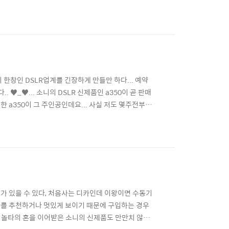
0d를 내놓기도 하여 그야말로 DSLR 신제품만 5개가
시가 발표되면서 더 재밌어졌다...
이 한창인 DSLR업계를 긴장하게 만들만 하다... 예약
. ♥_♥... 소니의 DSLR 신제품인 a350이 곧 판매
 a350이 그 주인공인데요... 사실 저도 몇주전부터
.. 사실 좀 더 비교분석을 해봐야 알겠지만..항상 그렇
니는 동급기종에서 캐논보다 스펙이 높고 기..
가 있을 수 있다, 처음사는 디카인데 이왕이면 수동기
메라를 추천하거나 멋있게 보이기 때문에 구입하는 경우
미놀타의 혼을 이어받은 소니의 신제품도 만만치 않다.