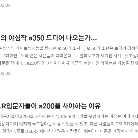
40x의 업그레이드 모델을 선보였다. 이 밖에도 삼성과 펜탁스에서도 gx20과 k2
03.04
진 구도가 구성되었다... 그런데.. 이변이라고 할 수 있는 a350 과 a300의 출
의 야심작 a350 드디어 나오는가...
운 방식의 라이브뷰기능을 탑재한 a350의 출시...] a350의 출현은 보급기 경쟁
구매하면.. 위와 같은 사은품이 따라온다... .. 알파로고가 새겨진 시계.. 갖고싶다.
시될듯 합니다... a200의 업그레이드이자 최근의 트렌드인 라이브뷰 기능을 탑재한
고 있던 모델입니다... 이 모델의 특징은..450d를 겨냥한 모델이라고나 할까요.
03.03
논의 450d보다 웃도는 성능과 완성도를 가지고 있다고 생각합니다... (항상 소
LR입문자들이 a200을 사야하는 이유
R입문자들이 a200을 사야하는 이유 DSLR카메라를 구입하려는 이유는 여러가지
활용해 가며 멋지게 찍고싶다는 이유도 있을 수 있고, 다른 사람들이 DSLR카
을 것 같다.주로 DSLR카메라하면 많은 사람들이 캐논이나 니콘을 생각하지만, 