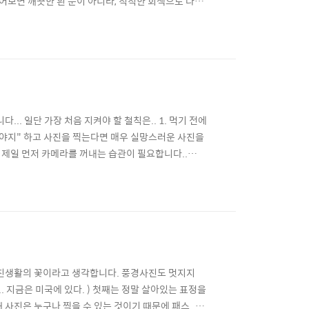
어보면 깨끗한 흰 눈이 아니라, 칙칙한 회색으로 나올
문입니다. (간단히 말하자면 흰색을 흰색이라고 감지
 오버로 찍으셔야 됩니다... - 노출을 올려주어 흰 눈
... 일단 가장 처음 지켜야 할 철칙은.. 1. 먹기 전에
찍어야지" 하고 사진을 찍는다면 매우 실망스러운 사진을
 제일 먼저 카메라를 꺼내는 습관이 필요합니다..
연출이 필요하다...- 2. 접사모드를 활용합시다. 컴팩트카메
의 접사능력은 생각보다 매우 좋습니다. 접..
진은 사진생활의 꽃이라고 생각합니다. 풍경사진도 멋지지
.. 지금은 미국에 있다. ) 첫째는 정말 살아있는 표정을
째 사진은 누구나 찍을 수 있는 것이기 때문에 패스...