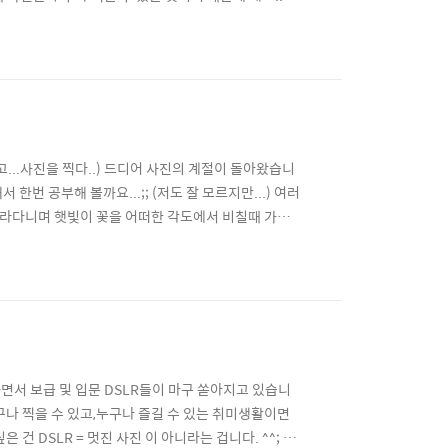
. 이건 알아두시구요.. ^^; 초보자분들이 가장 많이 하
 사진이 많이 생겨서 나중에 사진을 ..
쓰고...사진을 찍다..) 드디어 사진의 계절이 돌아왔습니
한번 공부해 볼까요...;; (저도 잘 모르지만...) 여러
을 따라다니며 햇빛이 꽃을 어떠한 각도에서 비칠때 가장
. 보통 측광일 경우 꽃의 아름다움이 살아납니다...
 다르기 때문에 빛의 반사율이 제각..
하면서 보급 및 입문 DSLR들이 마구 쏟아지고 있습니
누구나 찍을 수 있고,누구나 즐길 수 있는 취미생활이면
 DSLR = 멋진 사진 이 아니라는 겁니다. ^^; 오