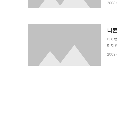
오히려
2008.
소들이
무진한
니콘
디지털
려져 있
2008.