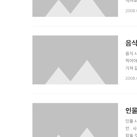
찍어보
때가 
2008.
하지 
을 ..
음식
음식 사
찍어야
가져 
2008
2008.
라라면
인물
인물 
만.. 
잡을 