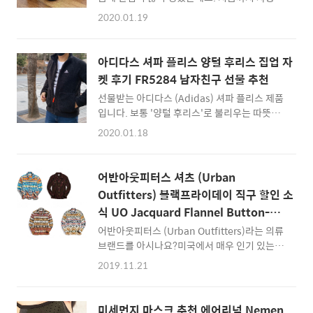
왔던 화장품에 에센스를 더하면 더 피부관리를
되더군요. 일단 요즘에는 13인치대 노트북 보다
2020.01.19
잘 할 수 있다는 이야기를 듣고 남자 화장품 순
는 14인치에서 15인치대 노트북들이 인기를 끌
위를 찾아보면서 그라펜 (Graffen) 을 알게 되
고 있는 것이 보입니다. 아래의 제품은 바투카
었습니다. 그라펜은 남성올인원 로션도 유명하
밀퍼드 노트북 가방/서류가방인데요. 밀퍼드
아디다스 셔파 플리스 양털 후리스 집업 자
지만, 에센스 제품은 보습부터 주름개선까지 가
(Milford) 노트북 가방의 크기는 400x275x40
켓 후기 FR5284 남자친구 선물 추천
능한 모델로 굉장히 탐이 나더군요. 그래서 선택
mm 입니다. L..
선물받는 아디다스 (Adidas) 셔파 플리스 제품
하게 되었고, 향도 마음에 들고 퀄리티도 상당한
입니다. 보통 '양털 후리스'로 불리우는 따뜻한
듯 하여 시간을 내어 리뷰를 해봅니다. 남자화장
재킷이죠. 작년까지 저는 노스페이스의 화이트
품 추천, Graffen 그라펜 에센스 소프트너 먼저
2020.01.18
라벨 로얄톤 집업 자켓을 입었는데요. 2020년
그라펜 에센스 소프트너 제품은 약 3만 7천원에
에는 아디다스 플리스로 갈아타게 되었습니다.
구입할 수 있는 제품으로, 미백과 주름개선에 효
제품코드는 FR5284네요. 셔파 플리스
과가 있는 남성 에센스 입니다. 스킨이나 토너
어반아웃피터스 셔츠 (Urban
(Sherpa Fleece)라고 불리우는데 셔파는 히말
제품을 바르고 난 뒤에, 로션을 바르기 전... 에
Outfitters) 블랙프라이데이 직구 할인 소
라야 산악지방의 안내인을 뜻하는 말로, 보통 그
센스를 바..
식 UO Jacquard Flannel Button-
런 산악지대 안내인들이 입는 옷 스타일이라서
Down Shirt 후기 연말선물 추천
그런 이름이 붙은 것 같습니다. 정말 따듯하고
어반아웃피터스 (Urban Outfitters)라는 의류
좋아요. 가장 좋은 점은 안감이 부드럽고 착 감
브랜드를 아시나요?미국에서 매우 인기 있는 옷
기는 재질이라는 것입니다. 100% 폴리에스터
브랜드로 시작해서 뷰티, 라이프스타일, 패션을
2019.11.21
입니다. 실내에서 입으면 이런 느낌입니다 디테
넘어서 인테리어 소품과 악세사리, 오디오 및 전
일 컷을 볼까요? 일단 사이즈는 M이네요. 선물
자제품도 선보이고 있는 폭넓은 브랜드입니
받은 거라서 지금 확인했습니다. 제 키가
다.UO (어반아웃피터스)는 미국과 캐나다, 그
미세먼지 마스크 추천 에어리넘 Nemen