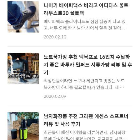
에 아디다스에서 울트라부스트21이 나왔다고
는 것 같다고 할까요? ^^ 가상으로 세계일주 여
나이키 베이퍼맥스 버리고 아디다스 울트
하여 신제품을 신어보기 위해 아디다스 매장을
행을 하는 기분입니다. 듀..
라부스트20 올블랙
들러봤습니다. 일단 외관 디자인은 울트라부스
베이퍼맥스 플라이니트도 점점 싫증이 나고 있
트20 모델보다 조금 더 날렵한 느낌으로 라인을
고, 너무 오래 한 신발만 신어서 헐은 것 같아
살렸고, 앞부분은 조금 타이트하게 나온 것 같습
2020년에는 어떤 운동화를 신어야 하나 고민하
니다. 보도자료에 의하면 앞꿈치 부분의 안정감
2020.02.10
던 중, 정말 마음에 드는 운동화인 아디다스 울
이 15% 향상되어 러닝 퍼포먼스가 더 좋다고
트라부스트20 (Adidas Ultraboost 20)이 출
하더군요. 착화감 소감을 간단하게 정리해보면,
시된 것을 보고, 매장에서 가서 여러번 신어보고
확실이 울트라부스트20 처럼 발 앞쪽을 편안하
노트북가방 추천 맥북프로 16인치 수납하
결정하게 되었습니다. 간단하게 후기를 작성해
게 잡아주기 보다는, 꽉 잡아주는 느낌이 강해진
기 좋은 바투카 밀퍼드 서류가방 리뷰 및 후
봅니다. 저는 항상 그렇듯... 올블랙, 올검으로
것 같습니다. 비교해보면...
기
선택했습니다. 인터넷으로 주문했구요. 일단 사
이즈는 270입니다. 나이키 베이퍼맥스 플라이
직장인들이라면 누구나 세련되고 멋있는 노트
니트는 270도 맞는 편이지만 발볼이 조금 넓어
북가방이 하나쯤 필요할 때가 있습니다. 제 경우
서인지 275를 신었는데, 아디다스 울트라부스
에는 최근에 맥북프로 16인치 모델을 구입하게
2020.02.09
트20은 270이 아주 딱 맞네요. 밑바닥(?)이 매
되면서, 기존에 사용하던 노트북백이 아닌 다른
우 인상적입니다. 중앙에는 빨간 캡슐(?) 같은
제품이 필요하게 되었는데요. 지인들에게도 항
것이 들어있어요 ^^ 신축성이 매우 뛰어나기
상 추천해주고 있는 노트북 파우치형 서류가방
남자화장품 추천 그라펜 에센스 소프트너
때..
은 바투카(Vatuka)의 제품입니다. 튼튼한 내구
리뷰 및 사용 후기
성과 실용적인 디자인, 그리고 정장이나 캐주얼
최근들어 패션 아이템을 리뷰하면서, 남자화장
한 느낌에도 매우 잘 어울려서, 외부 미팅을 갈
품에 관심이 많이 생겼는데요. 지금까지 사용해
때 노트북이 필요하면 항상 바투카 가방을 찾게