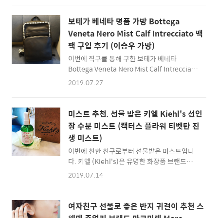
갈 때 들고갈 단 하나의 가방을 고르라고 한다면
러붙는데요 ^^ 나름 매력이 있네요 ^^ 조금 익
조셉앤스테이시 (JOSEPH AND STACEY)의
숙해져야 쉽게 벗고 조일 수 있을 듯 한데... 이
보테가 베네타 명품 가방 Bottega
울트라백팩을 고집하곤 합니다. 여자가 매어도
과정이 조금 걸립니다..
Veneta Nero Mist Calf Intrecciato 백
꽤 귀엽고 실용적인데요. 흰색 화이트 카모플라
팩 구입 후기 (이승우 가방)
주 모델은 하니(EXID)가 매어서 하니 백팩 이라
고도 불리울 수 있는 가방입니다. 일단 제 경우
이번에 직구를 통해 구한 보테가 베네타
에는 유승호 백팩 (포코노 블랙) 모델입니다. 그
Bottega Veneta Nero Mist Calf Intrecciato
럼 리뷰로 살펴볼까요? 기본적인 골격(?)은 위
입니다. 이타리아에서 출시되었을 때 정가로 출
2019.07.27
와 같은 느낌입니다. 왼쪽 오른쪽에 사이드 포켓
시되었을 때는 4800$ 정도 되는 것 같고... 한
이 있어서 작은 물건을 가방에 맨채 수납하기 좋
때 가격이 3200$ 정도에 판매가 되었던 기록이
다는 것이 가장 큰 장점이고, 어디에 두어도 잘
남아 있네요 ^^시가로는 400~500만원하는 가
미스트 추천, 선물 받은 키엘 Kiehl's 선인
어울..
방입니다. 지금은 구하기 어려워소 희소가치는
장 수분 미스트 (캑터스 플라워 티벳탄 진
더 올라갔을 것 같구요. 연예인 축구선수 이승우
생 미스트)
가 착용한 모델로 알려져 있습니다. ^^ 아무튼...
저의 첫번째 명품 백팩 가방이라고 할 수 있죠
이번에 친한 친구로부터 선물받은 미스트입니
^^ 보테가 베네타 백팩 Nero Mist Calf
다. 키엘 (Kiehl's)은 유명한 화장품 브랜드라고
Intrecciato는 상단 면에 체크 무늬가 들어간
하는데, 직접 제품을 사용해보는 것은 처음이네
2019.07.14
것이 눈에 띕니다. 멀리서 봐도 바로 인식을 할
요. 조금 검색해보니 친환경 화장품을 만드는 것
수 있구요. 가죽도 보테가 베네타인 만큼 매우
으로 매우 잘 알려져 있다고... ^^; 생각해보니
고급스럽네..
립밤 제품을 써본 것 같습니다. 키엘 캑터스 플
여자친구 선물로 좋은 반지 귀걸이 추천 스
라워 & 티벳탄 진생 하이드레이팅 미스트 일단