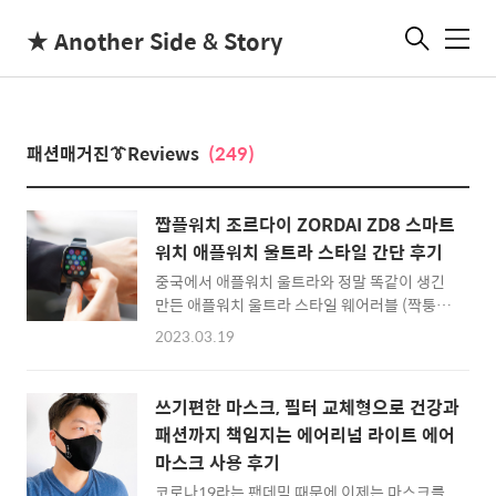
★ Another Side & Story
메
뉴
패션매거진👔Reviews
(249)
짭플워치 조르다이 ZORDAI ZD8 스마트
워치 애플워치 울트라 스타일 간단 후기
중국에서 애플워치 울트라와 정말 똑같이 생긴
만든 애플워치 울트라 스타일 웨어러블 (짝퉁
애플워치)가 있다는 것은 알고 있었는데요. 딱
2023.03.19
히 구입해서 써봐야 한다는 생각은 안하고 있었
는데, 주변에서 누군가 대신 구입해 달라는 부탁
들 받게 되어 구입한 짭플워치, 조르다이
쓰기편한 마스크, 필터 교체형으로 건강과
ZORDA ZD8 입니다. 간단하게 개봉 사진들과
패션까지 책임지는 에어리넘 라이트 에어
구동 사진들을 공유해봅니다. 짭플워치 조르다
마스크 사용 후기
이 ZORDAI ZD8 스마트워치 예전에 중국에서
제조한 스마트워치들을 몇개 사용해본 적이 있
코로나19라는 팬데믹 때문에 이제는 마스크를