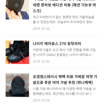
172cm이고 그렇게 ..
리고 유럽 각국에 진출하여 200여개 매장을 운
네멘 콜라보 에디션 리뷰 (패션 기능성 마
영하면서 소규모 백화점 내지 편집샵 처럼 다양
스크)
한 굿즈를 판매하고 있는데요. 아디다스, 챔피
언, 스투시 등을 포함하고 있죠.해외에서는 특히
최근 미세먼지가 없는 청명한 멋진 가을하늘을
젊은 연령층인 18~24세를 타깃으로 하여 힙하
볼 수 있었는데요. 오늘부터 초미세먼지 경보가
고 트렌디한 종합 의류 브랜드샵으로 자리잡다
조금씩 뜨더군요 ^^ 한동안 미세먼지가 없었다
2019.10.20
고 하네요. 미국과 유럽의 인싸들이 어반 아웃피
고 사람들이 안심을 했는지 공기청정기를 틀어
터스를 즐겨 입는다고 하더군요. ^^ 특히 전체
놓던 카페도 공기청정기를 꺼두고 물을 열어놓
적인 분위기는 영국식 패션 코드를 가지고 있어
는 것을 봤는데, 사실 미세미세라는 앱으로 확인
나이키 에어포스 270 유틸리티
서, 옷 잘 입는 ..
해보면 기준치를 넘어선 공기질이라서 슬슬 걱
이번에 가을도 오고 해서 기분 전환을 위해 구입
정이 되기 시작합니다. 저는 예전부터 일회용 마
한 나이키 (Nike) 운동화는 나이키 에어포스
스크를 쓰고 버리는 것이 너무 아까워서 에어리
270 유틸리티 Nike AirForce 270 Utility 입니
넘 (Airinum)의 제품을 사용하고 있는데요. 스
2019.10.20
다. 뭔가 가을에는 이렇게 튼튼한 신발이 하나
웨덴에서 만들어지는 명품(?)에 속하는 제품이
신고 싶기도 했고, 튼튼한 외관과 함께 디자인또
기도 하고, 제품의 퀄리티나 등급을 인정받았기
빼어났기 때문에 구입했죠 ^^ 사이즈는 270을
때문에 애용하고 있습니다. 신제품 중 에어리넘
조셉앤스테이시 백팩 리뷰 가벼운 여행 가
주문했는데요. 이 신발은 정사이즈로 가는것이
과 네멘(Nemen)과 콜라보를 통해 출시된 제품
방으로 좋은 여자 가방 추천 (하니백팩)
맞다고 봅니다. 조금 큰듯해서 265를 신을걸...
이 나왔다고 해서 사용을 해보게 되었습니다. 이
나름 가방 매니아라서 꽤 다양한 백팩 가방을 사
이라고 생각한 운동화죠 ^^ 사이즈 270입니다.
탈리아 패션 브랜드인 Nem..
용해봤는데요. 최근에는 회사를 다니다 보니 비
^^ 기본적으로 신발끈을 조여서 딱 발에 고정시
즈니스 백팩 (직장인 가방)을 매고는 하지만, 그
킬 수 있지만, 살짝 부츠 타입으로 지퍼를 통해
2019.10.06
래도 무난하게 맬 수 있는 패션백팩이나 여행을
개폐를 해야 합니다. 중간에 버클이 자석으로 들