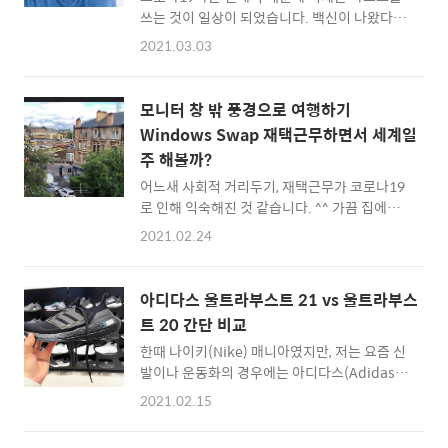
는데요. 그때는 정사각형의 큐브 형태의 네모난
쓰는 것이 일상이 되었습니다. 백신이 나왔다고
제품들이 많았는데, 이 제품은 박스가 길쭉 해서
는 하지만, 적어도 앞으로 1년 이상은 외출할 때
2021.03.03
살짝 이질감이 들었습니다. 또한 동시에 애플워
마스크를 착용해야 마음이 놓이는 것은 어쩔 수
치 패키지 디자인을 연상시키는 것 같더군요 ^^
없을 것 같네요. 에어리넘 (Airinum)은 미세먼
열어서 내부 구성품을 살펴보면... 위와 같이 전
지와 황사 등 공기 오염을 방지하기 위해 코로나
모니터 창 밖 풍경으로 여행하기
용 충전기가 있고, 기본..
가 발생하기 이전에도 인기 있는 스웨덴 마스크
Windows Swap 재택근무하면서 세계일
제품이었는데요. 본래의 제품이 미세먼지로 부
주 해볼까?
터 안전하게 보호해주기 위한 5중 필터를 사용
해 각 인증기관으로부터 기능성을 받았고, 패셔
어느새 사회적 거리두기, 재택근무가 코로나19
너블한 디자인 덕분에 마스크 계의 애플이라는
로 인해 익숙해진 것 같습니다. ^^ 가끔 집에서
수식어를 가진 브랜드 입니다. 이번 신제품 에어
일을 할 때면 여행을 가고 싶다, 또는 나도 노마
2021.02.24
리넘 라이트 에어는 더 캐주얼 하게 쓰기 편해졌
드(Nomad) 처럼 여행을 다니면서 일하고 싶다
지만, 내부 필터로 인해 확실하게 오염된 공기를
는 생각에 잠기게 되는데요. WindowsSwap은
막아주고 UV차단과 멋진 패션도 책임지는 신제
전세계 다른 곳에 있는 사람들이 창밖 풍경을 영
아디다스 울트라부스트 21 vs 울트라부스
품입니다. 그럼 2..
상으로 담은 웹사이트로, 마치 컴퓨터 모니터 속
트 20 간단 비교
에서 세계여행을 하는 느낌을 받을 수 있는 사이
한때 나이키(Nike) 매니아였지만, 저는 요즘 신
트 입니다 :: 윈도우스왑 바로가기 :: 위에 사이
발이나 운동화의 경우에는 아디다스(Adidas)
트에 방문해서 'Open a new window
의 제품을 눈여겨 보고 있습니다. 2020년에는
somewhere in the world' 버튼을 누르면 창
2021.02.15
나이키 베이퍼맥스에서 아디다스 울트라부스트
이 하나 뜨게 되는데, 여기서 세계 각국 풍경을
20 로 메인 신발을 갈아타기도 했는데요. 이번
볼 수 있죠. 마치 여행지의 CCTV를 달아놓고 보