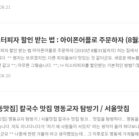
한우 고기음식점이 많지만, 이곳이 제일 화려해보여 한번 먹어볼까 하고 들어오
08.21
요 ^^ 2층으로 올라와야 식당이 있습니다. 주문한 메뉴는 행복모둠입니다. 1인분에
... ㅜㅠ;;..
터피자 할인 받는 법 : 아이폰어플로 주문하자 (8월
피자 할인 받는 법 아이폰어플로 주문하자 (2010년 8월31일까지) 저는 집
니다. ^^ 왠지는 모르겠지만, 다른 피자들보다 맛있는 것 같더군요. 새로운 메뉴
것 같고 ^^; 아무튼 그렇습니다. ^^; >> 미스터피자를 할인받는 기본적인 방법
인받는 방법은 SK멤버쉽으로 할인을 받는거죠 ^^; 예전에 VIP는 30%까지 할
08.20
5%만 할인이 됩니다. 반면 LG 텔레콤은 일반은 15%, VIP는 아직 30%가 되더
동맛집] 칼국수 맛집 명동교자 탐방기 / 서울맛집
맛집] 명동교자 탐방기 / 서울맛집 칼국수 맛집 링크... 맛집을 탐방하다... 명동
습니다. 저도 지나다니다가 '저기 왜 사람들이 서있지' 라는 생각이 들어 쳐다보
군요 ^^ 나중에 한번 가볼까 라고 생각했었는데... 그 이후로도 명동에 가게될