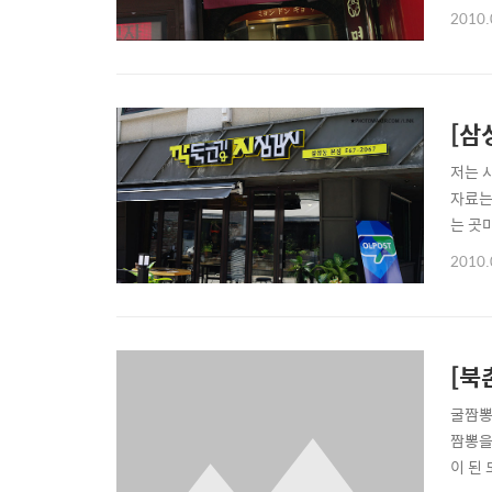
다. 
2010.
사람이
으시..
[삼
저는 
자료는
는 곳
도 하
2010.
습니다
200m
[북
굴짬뽕
짬뽕을
이 된