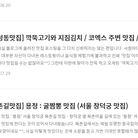
성격상 사람들이 많이 몰리는 맛집을 싫어해서... 주말에 가면 정말 고생할 것 같
08.20
 많더군요.. ^^ 역시 음식점은 사람들이 많이 몰리는 곳에 있어야 하나 봅니다.) 
성동맛집] 깍뚝고기와 지짐김치 / 코엑스 주변 맛집
사실 블로그에 올려진 맛집 포스팅을 그 다지 신뢰하지는 않는 편입니다. 사람마
 대부분 자신이 다녀온 레스토랑이나 음식점 체험기에 불과하고 진짜 '맛집'이라고
마다 맛집일 수는 없잖아요^^) 그런데 이번에 찾아가 잔뜩 먹고 오게된 '깍둑고
도, 별미라고 느낄정도로 정말 맛있게 먹고 온 곳이라 꼭 한번쯤 추천해드리고 
07.29
. ^^; 언젠가 다시 한번 지인과 찾아가 먹고 싶네요 ^^; 지하철 2호선 삼성역
 직진하시면 Seven L..
촌길맛집] 용정 : 굴짬뽕 맛집 (서울 창덕궁 맛집)
 맛집. '용정' 서울 창덕궁 북촌길 맛집 - 창덕궁 옆 북촌마을 길에 있는 '용정'
 맛있게 한다는 곳이 있어서 다녀왔습니다. 북촌길에서는 제일 유명한 중국집
 모양이네요 ^^; 사실 이렇게 맛있다는 곳에 소문을 듣고 가면 기대만 못할때가