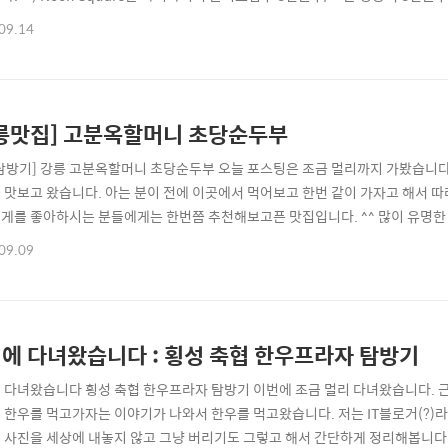
 고기집이나 한식 레스토랑일줄 알았는데 이런곳도 생각보다 괜찮더군요 ^^; 
09.14
고 아늑한 분위기에 레스토랑이었습니다. 이곳은 카운터에서 음식을 선불로 주
군요 ^^ 먼저 ..
릉맛집] 고분옥할머니 초당순두부
탐방기] 강릉 고분옥할머니 초당순두부 오늘 포스팅은 조금 멀리까지 가봤습니다.
 맛보고 왔습니다. 아는 분이 전에 이곳에서 먹어보고 한번 같이 가자고 해서 따라
게를 좋아하시는 분들에게는 한번쯤 추천해보고픈 맛집입니다. ^^ 많이 유명한
^ 어느 교과서에 실려있는 '전통적인 방법으로 두부를 만드는 법'이 바로 이곳에서
09.09
 두부찌개 2인분을 시켰습니다. ^^ 한가지 팁을 드리자면 이곳은 두부찌개로 유
 수 있지만... 평소 ..
에 다녀왔습니다 : 횡성 축협 한우프라자 탐방기
 다녀왔습니다 횡성 축협 한우프라자 탐방기 이번에 조금 멀리 다녀왔습니다. 근
 한우를 먹고가자는 이야기가 나와서 한우를 먹고왔습니다. 저는 IT블로거(?)라 
 사진을 세상에 내놓지 않고 그냥 버리기도 그렇고 해서 간단하게 정리해봅니다. ^