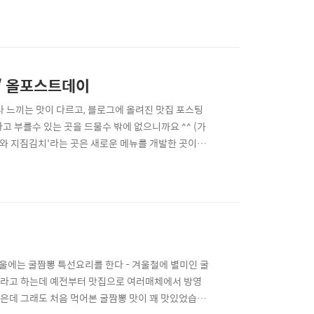
아 어제 시간을 내서 다녀왔습니다. (어제 같은 평일에도
- 4호선 명동역, 7번 또는 8번출구에서 내려가면서 찾
 / 올포스트데이
다 느끼는 맛이 다르고, 블로그에 올려진 맛집 포스팅
 부를수 있는 곳을 드물수 밖에 없으니까요 ^^ (가
기와 지짐김치'라는 곳은 새로운 메뉴를 개발한 곳이기
싶어서 '맛집'이라는 제목을 붙이기에 합당하고 생각했
 5번출구로 나와서 현대백화점을 끼고 우회전 하여
 겨울에는 굴짬뽕 특선요리를 한다 - 겨울철에 별미인 굴
이라고 하는데 예전부터 맛집으로 여러매체에서 방영
 많은데 그래도 처음 먹어본 굴짬뽕 맛이 꽤 맛있었습니