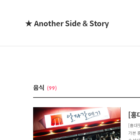
★ Another Side & Story
음식
(99)
[홍
[홍대
가본 