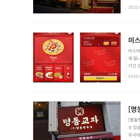
에도 
2010.
같더군
이 넘네요
미스
미스터
게 됩
거긴 
를 할
2010.
모두 1
..
[명
[명동
수 있
주시더