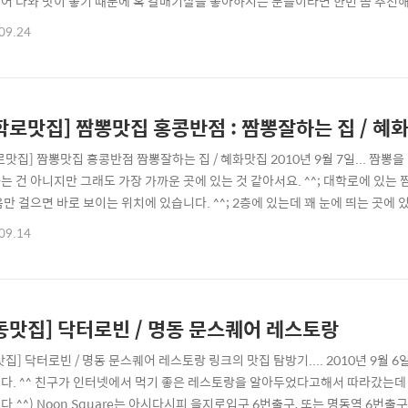
어 나와 맛이 좋기 때문에 혹 갈매기살을 좋아하시는 분들이라면 한번 쯤 추천해드
바로 보이는 오른쪽 골목으로 2블럭정도 내려가면 음식점이 많이 보이는 확 트인 
09.24
라는 곳이 있죠 ^^ 입소문을 타고 소문이 났는지 손님이 많습니다. ^^; 이곳 메
원입니다. 갈매..
학로맛집] 짬뽕맛집 홍콩반점 : 짬뽕잘하는 집 / 혜
로맛집] 짬뽕맛집 홍콩반점 짬뽕잘하는 집 / 혜화맛집 2010년 9월 7일... 짬뽕
는 건 아니지만 그래도 가장 가까운 곳에 있는 것 같아서요. ^^; 대학로에 있는
만 걸으면 바로 보이는 위치에 있습니다. ^^; 2층에 있는데 꽤 눈에 띄는 곳에 있군
는 문구가 눈에 띈다... - (실제로 이곳은 짬뽕전문점이라 짜장이 없습니다 ^^)
09.14
 때문에 짜장면은 없다는 것이 매우 새롭습니다. 짜장면 전문점은 따로 있다는 데 
동맛집] 닥터로빈 / 명동 문스퀘어 레스토랑
집] 닥터로빈 / 명동 문스퀘어 레스토랑 링크의 맛집 탐방기.... 2010년 9월 
다. ^^ 친구가 인터넷에서 먹기 좋은 레스토랑을 알아두었다고해서 따라갔는데 
다.^^) Noon Square는 아시다시피 을지로입구 6번출구, 또는 명동역 6번출