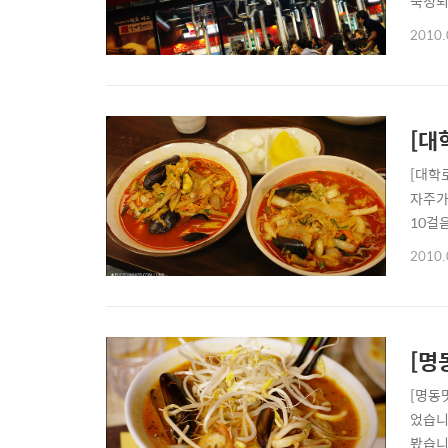
숙성되
와서 
2010.
갈매기
5000
[대
[대학
자주가
10걸음
다'라
2010.
점이기
[명
[명동맛
었습니
봤습니