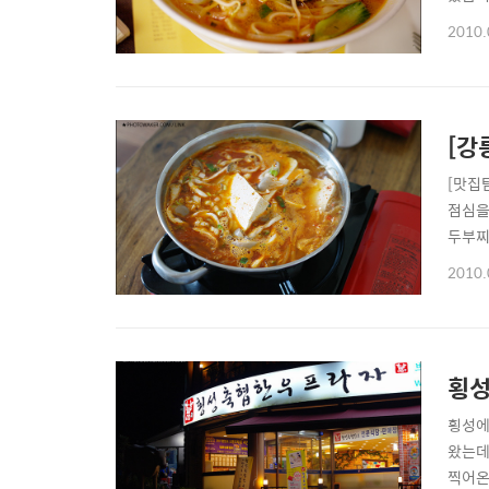
다길레
2010.
편안하
되어있더
[강
[맛집
점심을
두부찌
요 ^
2010.
인분과
맛을 볼
횡성
횡성에
왔는데
찍어온