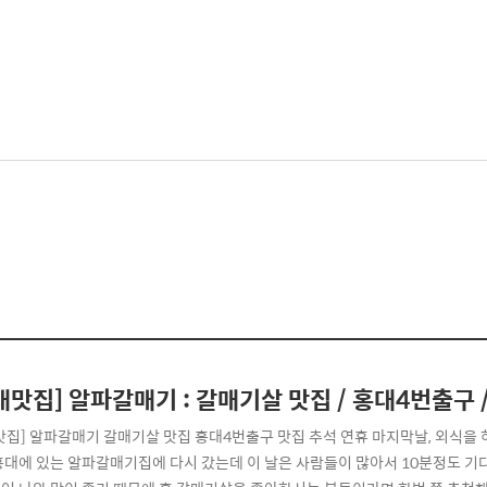
대맛집] 알파갈매기 : 갈매기살 맛집 / 홍대4번출구
맛집] 알파갈매기 갈매기살 맛집 홍대4번출구 맛집 추석 연휴 마지막날, 외식을 하
홍대에 있는 알파갈매기집에 다시 갔는데 이 날은 사람들이 많아서 10분정도 기다