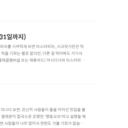
게되었습니다. 이곳은 1층에서는 고기를 판매하는 것
 31000원이니... ㅜㅠ 3인분을 시켜서 10만원돈
31일까지)
에서 피자를 시켜먹게 되면 미스터피자_시크릿가든만 먹
를 먹을 기회는 별로 없지만, 다른 걸 먹어봐도 거기서
? (텔레콤멤버쉽 또는 제휴카드) 아시다시피 미스터피자
인이 되는 최고의 할인이 있었는데 이제는 없어져서 그냥
군요.. (그런데... 저도 LG유플러스인데 VIP가 되려면
을 지나다 보면, 유난히 사람들이 줄을 이어선 맛집을 볼
니 옆에분이 칼국수로 유명한 '명동교자'라고 설명을 해
때면 사람들이 너무 많아서 한번도 가볼 기회가 없습니