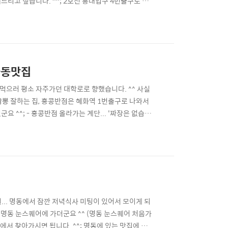
리고 싶습니다. ^^; 2호선 홍대입구 4번출구로 나
곳이 나옵니다. ^^ 거기서 오른편쪽에 잘 보시면 알파
뉴는 갈매기살 1인분이 7000원, 그리고 뼈김치가
화동맛집
을 먹으러 평소 자주가던 대학로로 향했습니다. ^^ 사실
 짬뽕 잘하는 집, 홍콩반점은 혜화역 1번출구로 나와서
요 ^^; - 홍콩반점 올라가는 계단... '짜장은 없습니
 홍콩반점은 짬뽕 전문점으로 유명하더군요... 짬뽕 전문
얼핏들어서 이름이 기억이 나질 않네요 ^^; ..
6일... 명동에서 잠깐 저녁식사 미팅이 있어서 모이게 되
명동 눈스퀘어에 가더군요 ^^ (명동 눈스퀘어 처음가
구에서 찾아가시면 됩니다. ^^; 명동에 있는 맛집에 간